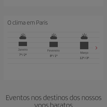
O clima em Paris
Janeiro
Fevereiro
Março
7º
/
2º
8º
/
1º
12º
/
3º
Eventos nos destinos dos nossos
voos baratos