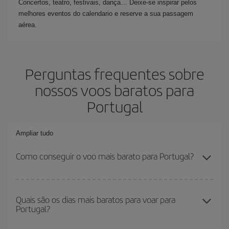
Concertos, teatro, festivais, dança… Deixe-se inspirar pelos
melhores eventos do calendario e reserve a sua passagem
aérea.
Perguntas frequentes sobre
nossos voos baratos para
Portugal
Ampliar tudo
Como conseguir o voo mais barato para Portugal?
Você pode economizar na passagem aérea e conseguir o voo
mais barato se evitar as altas temporadas, comprar com
Quais são os dias mais baratos para voar para
Portugal?
antecedência e ser flexível em relação às datas e horários de sua
ida e volta. Além disso, se você ainda não escolheu um destino