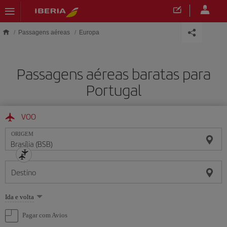
Skip to main content
Passagens aéreas
Europa
Passagens aéreas baratas para
Portugal
VOO
ORIGEM
Destino
Selecione
Ida e volta
uma
opção
Pagar com Avios