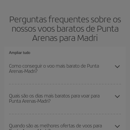
Perguntas frequentes sobre os
nossos voos baratos de Punta
Arenas para Madri
Ampliar tudo
Como conseguir o voo mais barato de Punta
Arenas-Madri?
Você pode economizar na passagem aérea de Punta Arenas-
Madri-dest e conseguir o voo mais barato se evitar as altas
Quais são os dias mais baratos para voar para
Punta Arenas-Madri?
temporadas, comprar com antecedência e ser flexível em relação
às datas e horários de sua ida e volta.
Para saber em quais dias será mais barato para você voar, basta
iniciar uma consulta em nosso
mecanismo de busca de voos
Quando são as melhores ofertas de voos para
baratos
. Diga-nos de onde você está voando, para onde você