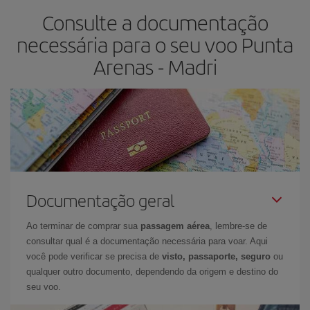
Consulte a documentação
passagens aéreas, mais baratas elas serão. Além disso, se você
pesquisar os voos com as datas e horários da viagem um pouco
necessária para o seu voo Punta
em aberto, poderá
escolher o preço mais barato.
Arenas - Madri
Documentação geral
Ao terminar de comprar sua
passagem aérea
, lembre-se de
consultar qual é a documentação necessária para voar. Aqui
você pode verificar se precisa de
visto, passaporte, seguro
ou
qualquer outro documento, dependendo da origem e destino do
seu voo.