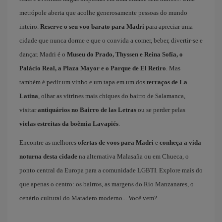
metrópole aberta que acolhe generosamente pessoas do mundo
inteiro.
Reserve o seu voo barato para Madri
para apreciar uma
cidade que nunca dorme e que o convida a comer, beber, divertir-se e
dançar. Madri é o
Museu do Prado, Thyssen e Reina Sofía, o
Palácio Real, a Plaza Mayor e o Parque de El Retiro
. Mas
também é pedir um vinho e um tapa em um dos
terraços de La
Latina
, olhar as vitrines mais chiques do bairro de Salamanca,
visitar
antiquários no Bairro de las Letras
ou se perder pelas
vielas estreitas da boêmia Lavapiés
.
Encontre as melhores
ofertas de voos para Madri
e
conheça a vida
noturna desta cidade
na alternativa Malasaña ou em Chueca, o
ponto central da Europa para a comunidade LGBTI. Explore mais do
que apenas o centro: os bairros, as margens do Rio Manzanares, o
cenário cultural do Matadero moderno... Você vem?