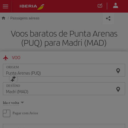
Skip to main content
Passagens aéreas
Voos baratos de Punta Arenas
(PUQ) para Madri (MAD)
VOO
ORIGEM
DESTINO
Selecione
Ida e volta
uma
opção
Pagar com Avios