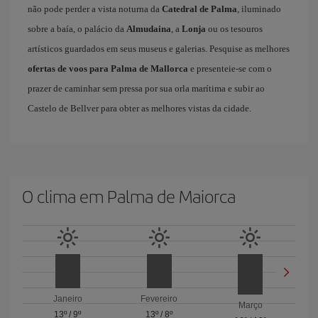
não pode perder a vista noturna da
Catedral de Palma
, iluminado
sobre a baía, o palácio da
Almudaina
, a
Lonja
ou os tesouros
artísticos guardados em seus museus e galerias. Pesquise as melhores
ofertas de voos para Palma de Mallorca
e presenteie-se com o
prazer de caminhar sem pressa por sua orla marítima e subir ao
Castelo de Bellver para obter as melhores vistas da cidade.
O clima em Palma de Maiorca
Janeiro
Fevereiro
Março
13º
/
9º
13º
/
8º