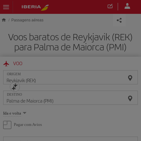
Skip to main content
Passagens aéreas
Voos baratos de Reykjavik (REK)
para Palma de Maiorca (PMI)
VOO
ORIGEM
DESTINO
Selecione
Ida e volta
uma
opção
Pagar com Avios