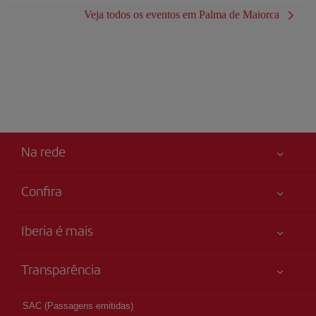
Veja todos os eventos em Palma de Maiorca
Na rede
Confira
Sua segurança em primeiro lugar
Iberia é mais
Acessibilidade
Novidades e notícias
Compromisso de serviço
Transparência
Grupo Iberia
Mapa do sítio
Informação legal
Acionistas e investidores
Sustentabilidade
SAC (Passagens emitidas)