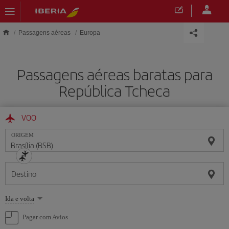
Skip to main content
Passagens aéreas
Europa
Passagens aéreas baratas para
República Tcheca
VOO
ORIGEM
Destino
Selecione
Ida e volta
uma
opção
Pagar com Avios