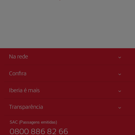
Na rede
Confira
Sua segurança em primeiro lugar
Iberia é mais
Acessibilidade
Novidades e notícias
Compromisso de serviço
Transparência
Grupo Iberia
Mapa do sítio
Informação legal
Acionistas e investidores
Sustentabilidade
SAC (Passagens emitidas)
Condições Transporte
0800 886 82 66
Nossas alianças