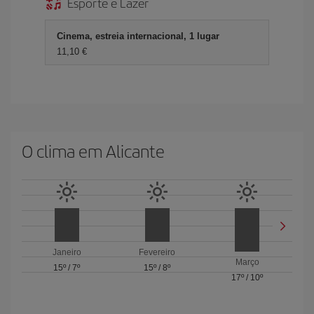
Esporte e Lazer
Cinema, estreia internacional, 1 lugar
11,10 €
O clima em Alicante
Janeiro
Fevereiro
Março
15º
/
7º
15º
/
8º
17º
/
10º