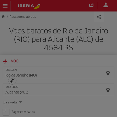
Skip to main content
Passagens aéreas
Voos baratos de Rio de Janeiro
(RIO) para Alicante (ALC) de
4584 R$
VOO
ORIGEM
DESTINO
Selecione
Ida e volta
uma
opção
Pagar com Avios