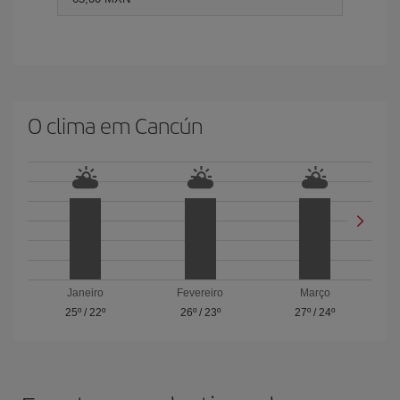
O clima em Cancún
Janeiro
Fevereiro
Março
25º
/
22º
26º
/
23º
27º
/
24º