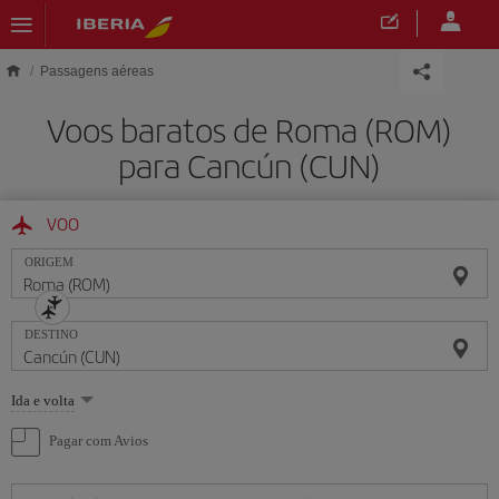
Skip to main content
Passagens aéreas
Voos baratos de Roma (ROM)
para Cancún (CUN)
VOO
ORIGEM
DESTINO
Selecione
Ida e volta
uma
opção
Pagar com Avios