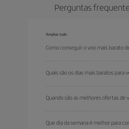
Perguntas frequente
Ampliar tudo
Como conseguir o voo mais barato 
Você pode economizar na passagem aérea de Roma
relação às datas e horários de sua ida e volta.
Quais são os dias mais baratos para
Para saber em quais dias será mais barato para 
para onde você quer ir e quais datas você prete
Quando são as melhores ofertas de
volta, para que você possa encontrar a melhor of
economizar ainda mais na passagem.
Você pode conseguir os voos mais baratos viaja
são considerados alta temporada. Além disso, 
Que dia da semana é melhor para c
encontrará.