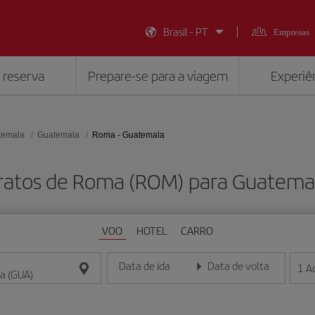
Brasil - PT
Empresas
 reserva
Prepare-se para a viagem
Experiên
temala
Guatemala
Roma - Guatemala
ratos de Roma (ROM) para Guatema
VOO
HOTEL
CARRO
Data de ida
Data de volta
1
A
Insira a data no formato dia/mês/ano
Insira a data no formato dia