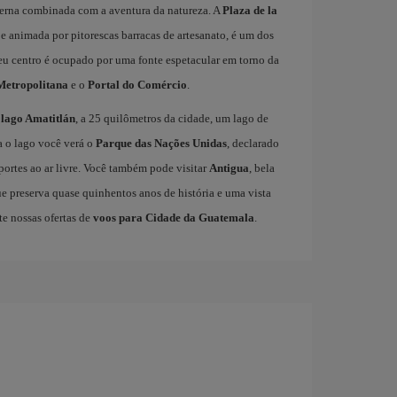
derna combinada com a aventura da natureza. A
Plaza de la
e e animada por pitorescas barracas de artesanato, é um dos
eu centro é ocupado por uma fonte espetacular em torno da
Metropolitana
e o
Portal do Comércio
.
o
lago Amatitlán
, a 25 quilômetros da cidade, um lago de
a o lago você verá o
Parque das Nações Unidas
, declarado
sportes ao ar livre. Você também pode visitar
Antigua
, bela
e preserva quase quinhentos anos de história e uma vista
te nossas ofertas de
voos para Cidade da Guatemala
.