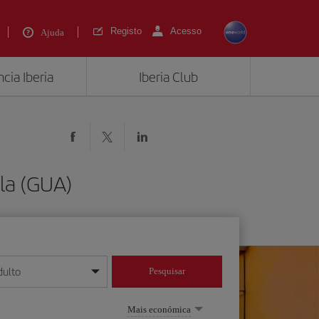
Registo
Acesso
Ajuda
cia Iberia
Iberia Club
la (GUA)
dulto
Pesquisar
/mês/ano
Mais económica