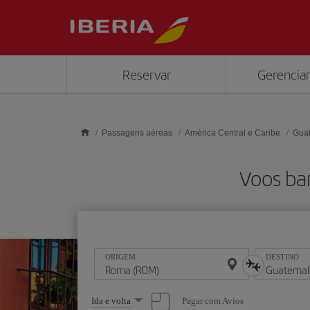
Skip to main content
Reservar
Gerenciar
Passagens aéreas
América Central e Caribe
Gua
Voos ba
ORIGEM
DESTINO
Selecione
Pagar com Avios
Ida e volta