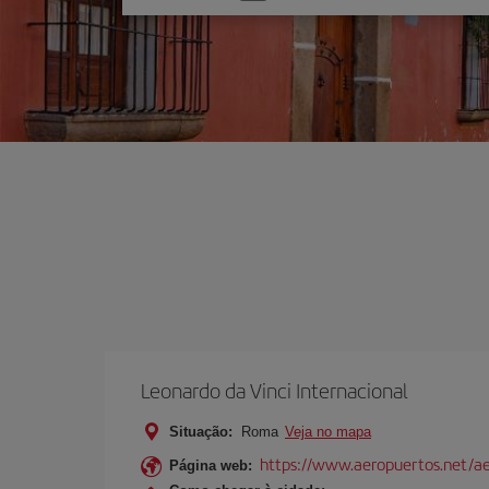
uma
opção
Leonardo da Vinci Internacional
Situação:
Roma
Veja no mapa
https://www.aeropuertos.net/ae
Página web: