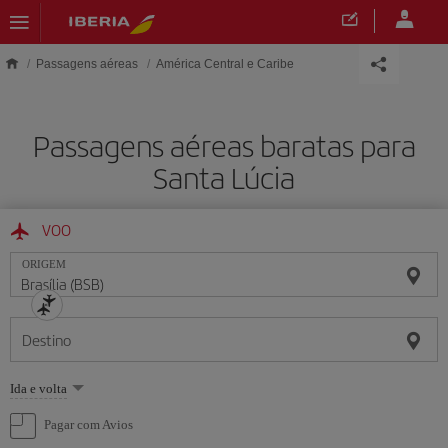
Skip to main content
Passagens aéreas
América Central e Caribe
Passagens aéreas baratas para
Santa Lúcia
VOO
ORIGEM
Destino
Selecione
Ida e volta
uma
opção
Pagar com Avios