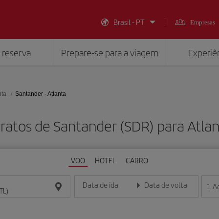
Brasil - PT
Empresas
 reserva
Prepare-se para a viagem
Experiên
nta
Santander - Atlanta
ratos de Santander (SDR) para Atlan
VOO
HOTEL
CARRO
Data de ida
Data de volta
1
A
Insira a data no formato dia/mês/ano
Insira a data no formato dia