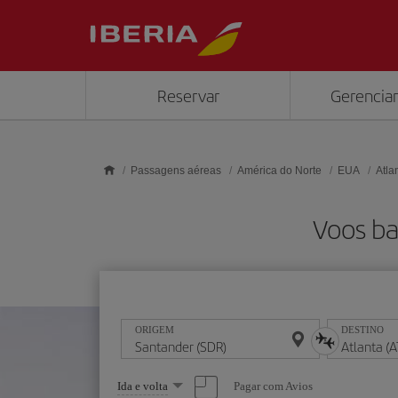
Skip to main content
Reservar
Gerenciar
Passagens aéreas
América do Norte
EUA
Atla
Voos ba
ORIGEM
DESTINO
Selecione
Pagar com Avios
Ida e volta