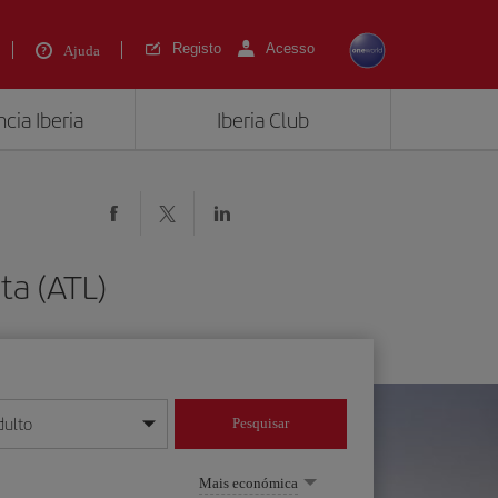
Registo
Acesso
Ajuda
cia Iberia
Iberia Club
ta (ATL)
dulto
Pesquisar
/mês/ano
Mais económica