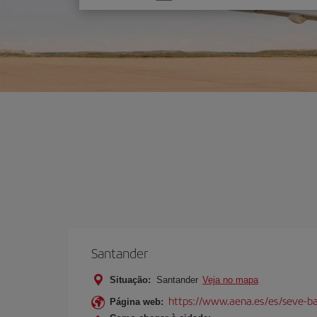
uma
opção
Santander
Situação:
Santander
Veja no mapa
https://www.aena.es/es/seve-ba
Página web: