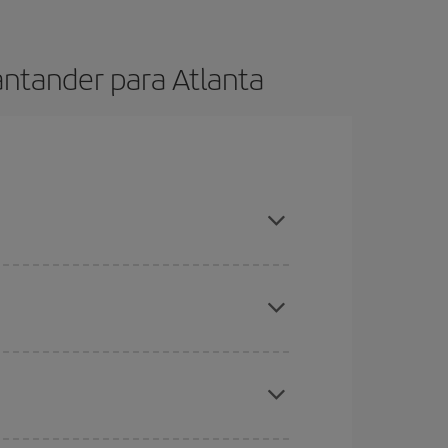
antander para Atlanta
adas, comprar com antecedência e ser flexível em
s baratos
. Diga-nos de onde você está voando,
, mas nos dias próximos
, tanto de ida quanto de
todos os dias: alguns
horários
podem lhe fazer