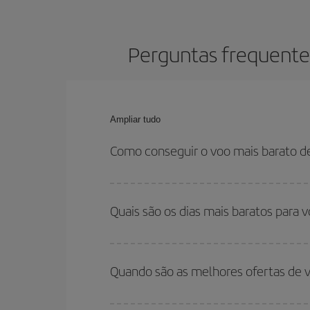
Perguntas frequentes
Ampliar tudo
Como conseguir o voo mais barato d
Você pode economizar na passagem aérea de Santa
relação às datas e horários de sua ida e volta.
Quais são os dias mais baratos para 
Para saber em quais dias será mais barato para 
para onde você quer ir e quais datas você prete
Quando são as melhores ofertas de v
volta, para que você possa encontrar a melhor of
economizar ainda mais na passagem.