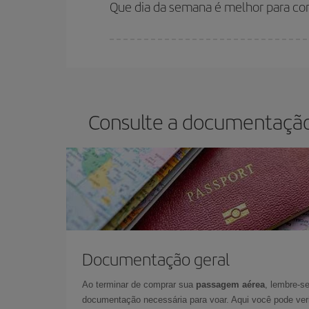
Que dia da semana é melhor para c
Você pode encontrar voos baratos em qualquer d
reservar as suas passagens aéreas, mais barata
o preço mais barato.
Consulte a documentação 
Documentação geral
Ao terminar de comprar sua
passagem aérea
, lembre-se
documentação necessária para voar. Aqui você pode veri