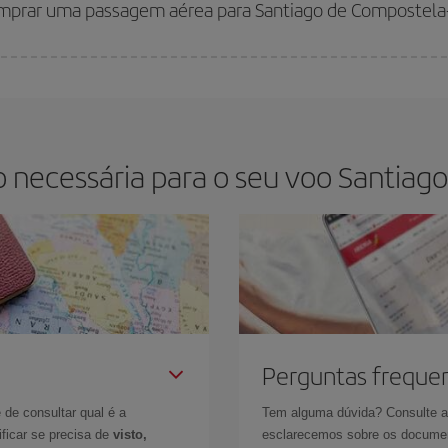
omprar uma passagem aérea para Santiago de Compostela
ia da semana. As dicas para encontrar os melhores preços são
antecipar e se
s elas serão. Além disso, se você pesquisar os voos com as datas e horári
necessária para o seu voo Santiago
Perguntas freque
 de consultar qual é a
Tem alguma dúvida? Consulte 
ficar se precisa de
visto,
esclarecemos sobre os documen