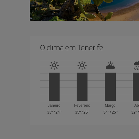
O clima em Tenerife
Janeiro
Fevereiro
Março
Ab
33º
/
24º
35º
/
25º
34º
/
25º
32º