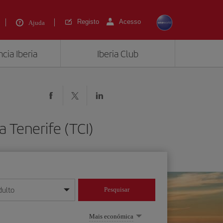
Registo
Acesso
Ajuda
cia Iberia
Iberia Club
 Tenerife (TCI)
dulto
Pesquisar
/mês/ano
Mais económica