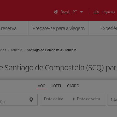
Brasil - PT
Empresas
 reserva
Prepare-se para a viagem
Experiên
árias
Tenerife
Santiago de Compostela - Tenerife
e Santiago de Compostela (SCQ) para
VOO
HOTEL
CARRO
Data de ida
Data de volta
1
A
Insira a data no formato dia/mês/ano
Insira a data no formato dia