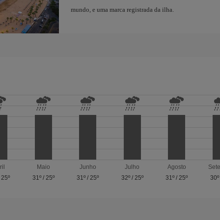
mundo, e uma marca registrada da ilha.
ril
Maio
Junho
Julho
Agosto
Set
/
25º
31º
/
25º
31º
/
25º
32º
/
25º
31º
/
25º
30º