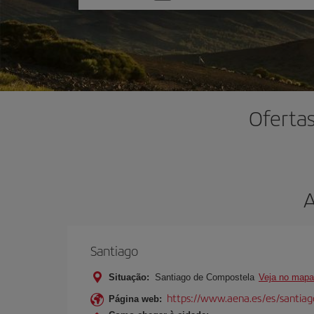
uma
opção
Ofertas
A
Santiago
Situação:
Santiago de Compostela
Veja no mapa
https://www.aena.es/es/santiago
Página web: