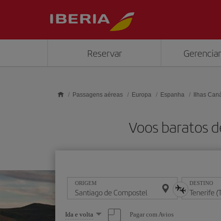
Skip to main content
Reservar
Gerenciar
Passagens aéreas
Europa
Espanha
Ilhas Can
Voos baratos d
ORIGEM
DESTINO
Selecione
Pagar com Avios
Ida e volta