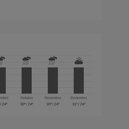
embro
Outubro
Novembro
Dezembro
/
24º
30º
/
24º
30º
/
24º
31º
/
24º