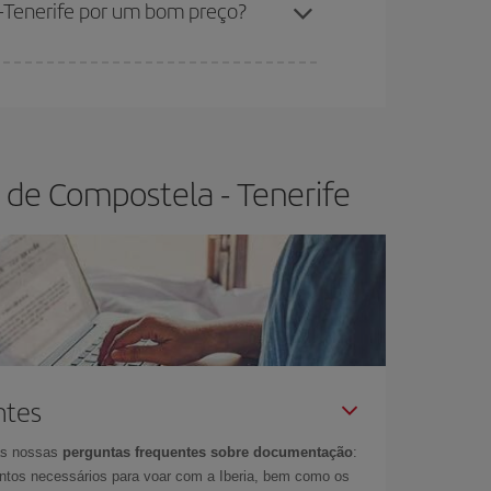
-Tenerife por um bom preço?
r flexível.
O normal é que
quanto antes
você
os da viagem um pouco em aberto, poderá
escolher
 de Compostela - Tenerife
ntes
as nossas
perguntas frequentes sobre documentação
:
tos necessários para voar com a Iberia, bem como os