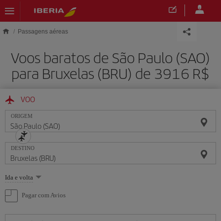
Skip to main content
Passagens aéreas
Voos baratos de São Paulo (SAO)
para Bruxelas (BRU) de 3916 R$
VOO
ORIGEM
DESTINO
Selecione
Ida e volta
uma
opção
Pagar com Avios