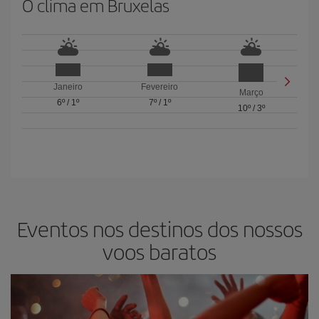
O clima em Bruxelas
Janeiro
Fevereiro
Março
6º
/
1º
7º
/
1º
10º
/
3º
Eventos nos destinos dos nossos
voos baratos