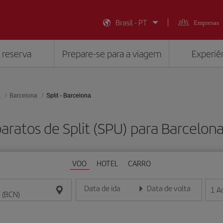
Brasil - PT
Empresas
 reserva
Prepare-se para a viagem
Experiên
a
Barcelona
Split - Barcelona
aratos de Split (SPU) para Barcelon
VOO
HOTEL
CARRO
Data de ida
Data de volta
1
A
Insira a data no formato dia/mês/ano
Insira a data no formato dia