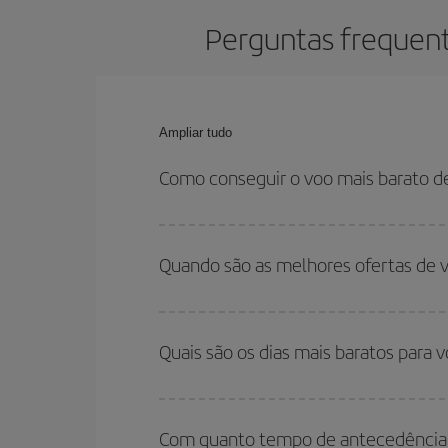
Perguntas frequent
Ampliar tudo
Como conseguir o voo mais barato de
Você pode economizar na passagem aérea de Split
relação às datas e horários de sua ida e volta.
Quando são as melhores ofertas de v
Você pode conseguir os voos mais baratos viaja
são considerados alta temporada. Além disso, 
Quais são os dias mais baratos para v
encontrará.
Para saber em quais dias será mais barato para 
para onde você quer ir e quais datas você prete
Com quanto tempo de antecedência d