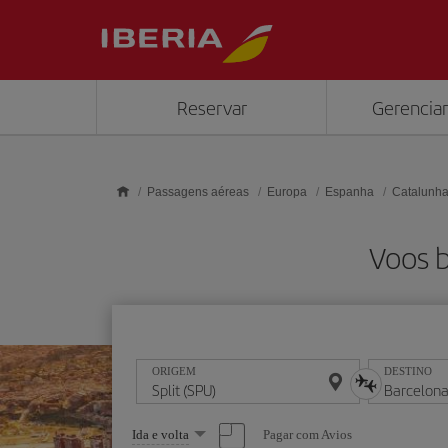
Skip to main content
Reservar
Gerenciar
Passagens aéreas
Europa
Espanha
Catalunh
Voos b
ORIGEM
DESTINO
Selecione
Pagar com Avios
Ida e volta