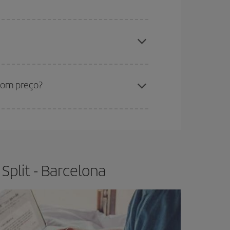
todos os dias: alguns
horários
podem lhe fazer
estantes no voo e se as tarifas mais baratas
os baratos
.
sica lhe garante o voo mais barato.
bom preço?
r flexível.
O normal é que
quanto antes
você
os da viagem um pouco em aberto, poderá
escolher
Split - Barcelona