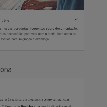
ntes
as nossas
perguntas frequentes sobre documentação
:
tos necessários para voar com a Iberia, bem como os
ssários para imigração e alfândega.
lona
z jus à sua fama, um progressista centro cultural com
. O Paseo de las
Ramblas
, com uma localização central,