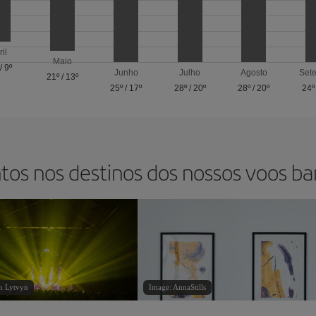
ril
Maio
/
9º
Junho
Julho
Agosto
Set
21º
/
13º
25º
/
17º
28º
/
20º
28º
/
20º
24º
tos nos destinos dos nossos voos ba
n Lytvyn
Image: AnnaStills