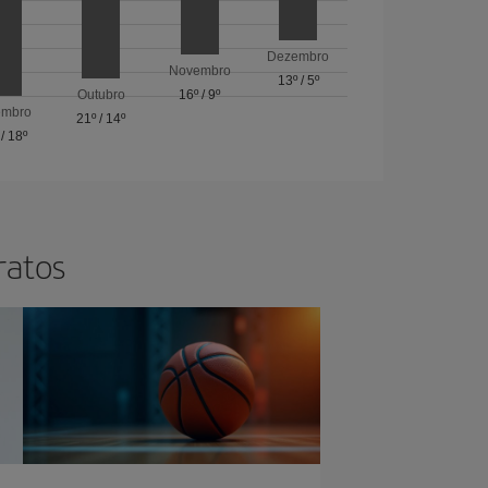
Dezembro
Novembro
13º
/
5º
Outubro
16º
/
9º
embro
21º
/
14º
/
18º
ratos