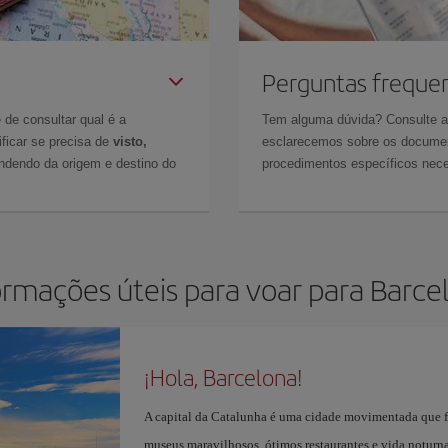
Perguntas freque
 de consultar qual é a
Tem alguma dúvida? Consulte 
ficar se precisa de
visto,
esclarecemos sobre os documen
ndendo da origem e destino do
procedimentos específicos nece
ormações úteis para voar para Barce
¡Hola, Barcelona!
A capital da Catalunha é uma cidade movimentada que fa
museus maravilhosos, ótimos restaurantes e vida noturna