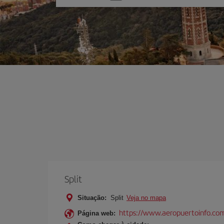
uma
opção
Split
Situação:
Split
Veja no mapa
https://www.aeropuertoinfo.com/
Página web: