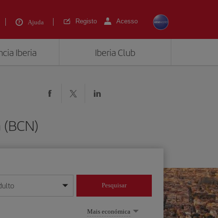
Registo
Acesso
Ajuda
cia Iberia
Iberia Club
a (BCN)
dulto
Pesquisar
/mês/ano
Mais económica