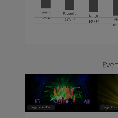
Janeiro
Fevereiro
Março
12º
/
4º
13º
/
4º
Ab
16º
/
7º
18º
Even
Image: ZoranOrcik
Image: Rusla