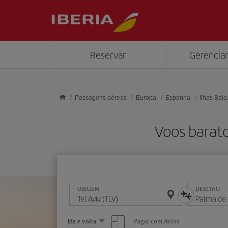
Skip to main content
Reservar
Gerenciar
Passagens aéreas
Europa
Espanha
Ilhas Bale
Voos barato
ORIGEM
DESTINO
Selecione
Pagar com Avios
Ida e volta