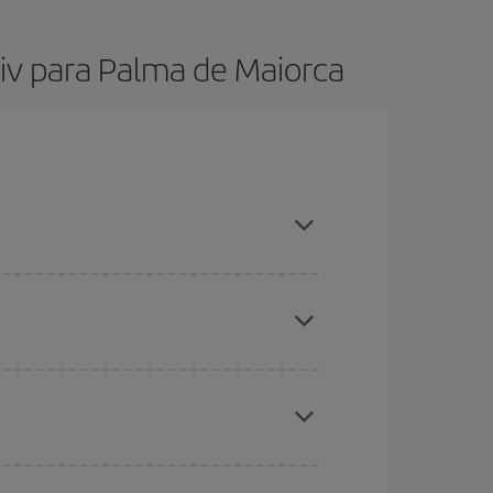
viv para Palma de Maiorca
as temporadas, comprar com antecedência e ser
s baratos
. Diga-nos de onde você está voando,
, mas nos dias próximos
, tanto de ida quanto de
todos os dias: alguns
horários
podem lhe fazer
 períodos de Natal, Páscoa e férias escolares