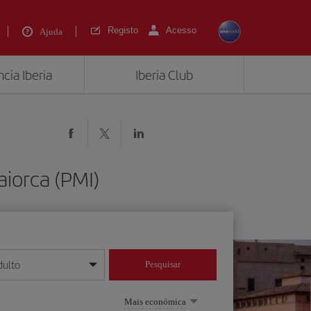
Registo
Acesso
Ajuda
cia Iberia
Iberia Club
aiorca (PMI)
dulto
Pesquisar
/mês/ano
Mais económica