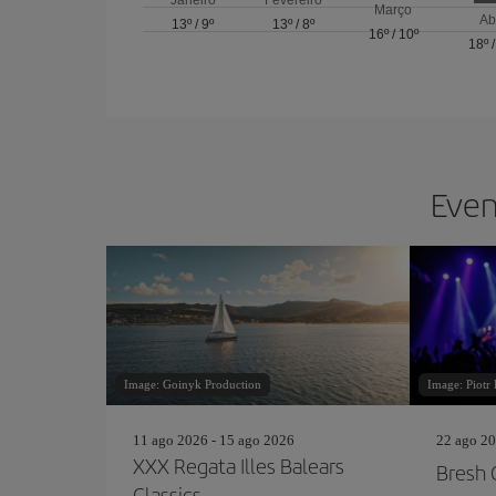
Janeiro
Fevereiro
Março
Ab
13º
/
9º
13º
/
8º
16º
/
10º
18º
Even
Image: Goinyk Production
Image: Piotr 
11 ago 2026 - 15 ago 2026
22 ago 20
XXX Regata Illes Balears
Bresh 
Classics