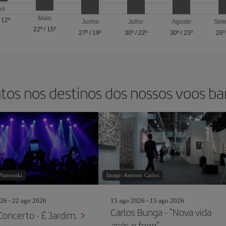
ril
Maio
/
12º
Junho
Julho
Agosto
Set
22º
/
15º
27º
/
19º
30º
/
22º
30º
/
23º
26º
tos nos destinos dos nossos voos ba
Piatrouski
Image: Antonio Carlos
26 - 22 ago 2026
15 ago 2026 - 15 ago 2026
Carlos Bunga - "Nova vida
Concerto - É Jardim.
após o fogo"