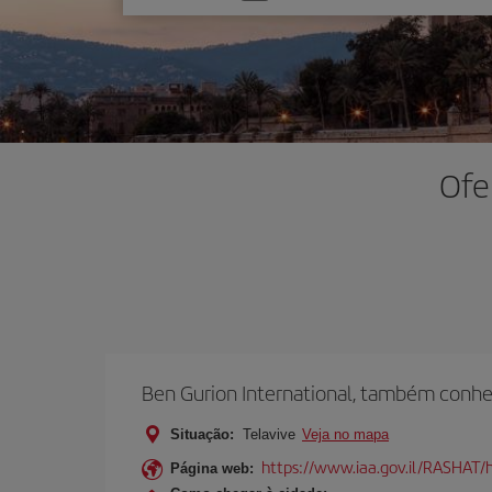
uma
opção
Ofe
Ben Gurion International, também conhec
Situação:
Telavive
Veja no mapa
https://www.iaa.gov.il/RASHAT/h
Página web: