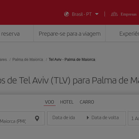
Brasil - PT
Empresas
 reserva
Prepare-se para a viagem
Experiên
ares
Palma de Maiorca
Tel Aviv - Palma de Maiorca
s de Tel Aviv (TLV) para Palma de M
VOO
HOTEL
CARRO
Data de ida
Data de volta
1
A
Insira a data no formato dia/mês/ano
Insira a data no formato dia