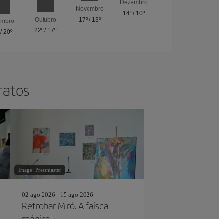
Dezembro
Novembro
14º
/
10º
Outubro
17º
/
13º
embro
22º
/
17º
/
20º
ratos
Image: Pressmaster
02 ago 2026 - 15 ago 2026
Retrobar Miró. A faísca
mágica