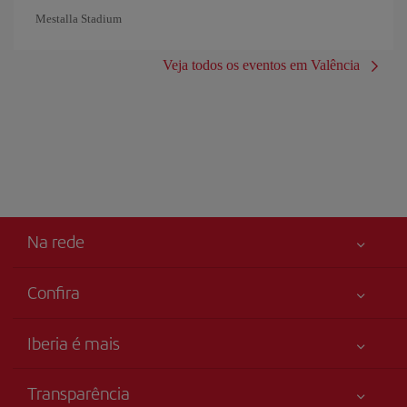
Mestalla Stadium
Veja todos os eventos em Valência
Na rede
Confira
Sua segurança em primeiro lugar
Iberia é mais
Acessibilidade
Novidades e notícias
Compromisso de serviço
Transparência
Grupo Iberia