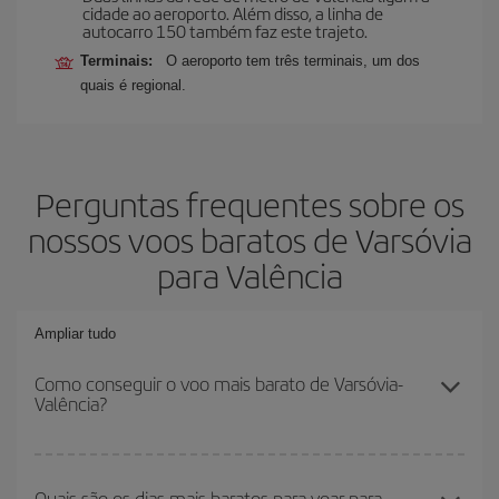
cidade ao aeroporto. Além disso, a linha de
autocarro 150 também faz este trajeto.
Terminais:
O aeroporto tem três terminais, um dos
quais é regional.
Perguntas frequentes sobre os
nossos voos baratos de Varsóvia
para Valência
Ampliar tudo
Como conseguir o voo mais barato de Varsóvia-
Valência?
Você pode economizar na passagem aérea de Varsóvia-Valência-
dest e conseguir o voo mais barato se evitar as altas temporadas,
Quais são os dias mais baratos para voar para