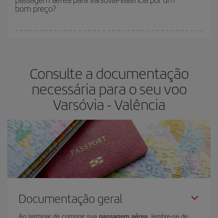
bom preço?
Você pode encontrar voos baratos em qualquer dia da semana. As
dicas para encontrar os melhores preços são
antecipar e ser
flexível.
O normal é que
quanto antes
você reservar as suas
Consulte a documentação
passagens aéreas, mais baratas elas serão. Além disso, se você
pesquisar os voos com as datas e horários da viagem um pouco
necessária para o seu voo
em aberto, poderá
escolher o preço mais barato.
Varsóvia - Valência
Documentação geral
Ao terminar de comprar sua
passagem aérea
, lembre-se de