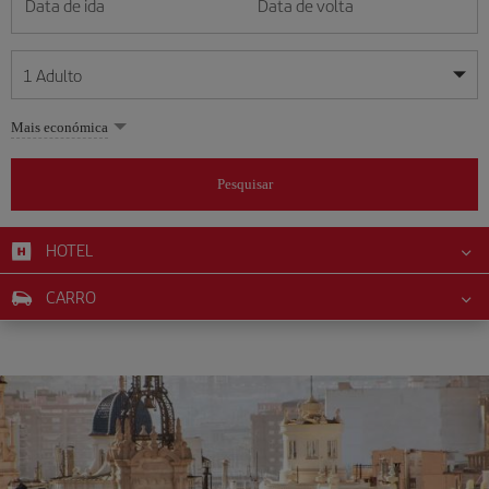
Data de ida
Data de volta
1
Adulto
As minhas datas são flexíveis
As minhas datas são flexíveis
Mais económica
1
+
Adulto
August
August
2026
2026
Mais de 11 anos
Pesquisar
Lunes
Lunes
Martes
Martes
Miércoles
Miércoles
Jueves
Jueves
Viernes
Viernes
Sábado
Sábado
Domingo
Domingo
Su
Su
Mo
Mo
Tu
Tu
We
We
Th
Th
Fr
Fr
Sa
Sa
0
+
Criança
Dos 2 aos 11 anos
HOTEL
1
1
2
2
3
3
4
4
5
5
6
6
7
7
8
8
0
+
Bebé
CARRO
9
9
10
10
11
11
12
12
13
13
14
14
15
15
Menos de 2 anos
16
16
17
17
18
18
19
19
20
20
21
21
22
22
23
23
24
24
25
25
26
26
27
27
28
28
29
29
30
30
31
31