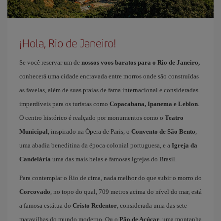
¡Hola, Rio de Janeiro!
Se você reservar um de
nossos voos baratos para o Rio de Janeiro,
conhecerá uma cidade encravada entre morros onde são construídas
as favelas, além de suas praias de fama internacional e consideradas
imperdíveis para os turistas como
Copacabana, Ipanema e Leblon
.
O centro histórico é realçado por monumentos como o
Teatro
Municipal
, inspirado na Ópera de Paris, o
Convento de São Bento
,
uma abadia beneditina da época colonial portuguesa, e a
Igreja da
Candelária
uma das mais belas e famosas igrejas do Brasil.
Para contemplar o Rio de cima, nada melhor do que subir o morro do
Corcovado
, no topo do qual, 709 metros acima do nível do mar, está
a famosa estátua do
Cristo Redentor
, considerada uma das sete
maravilhas do mundo moderno. Ou o
Pão de Açúcar
, uma montanha