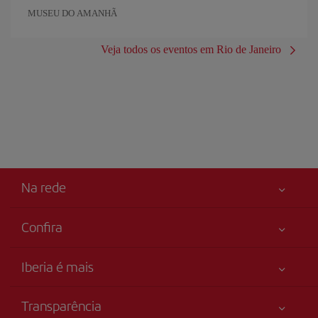
MUSEU DO AMANHÃ
Veja todos os eventos em Rio de Janeiro
Na rede
Confira
Sua segurança em primeiro lugar
Iberia é mais
Acessibilidade
Novidades e notícias
Compromisso de serviço
Transparência
Grupo Iberia