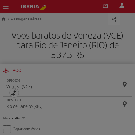
Skip to main content
Passagens aéreas
Voos baratos de Veneza (VCE)
para Rio de Janeiro (RIO) de
5373 R$
VOO
ORIGEM
DESTINO
Selecione
Ida e volta
uma
opção
Pagar com Avios