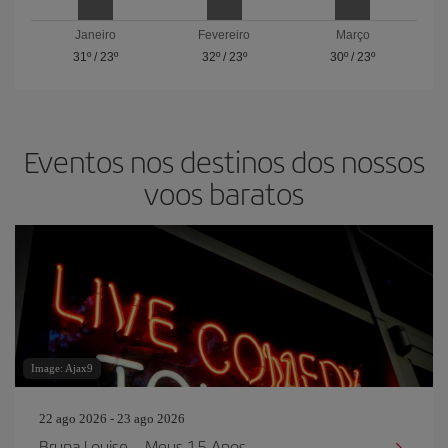
Janeiro
Fevereiro
Março
31º
/
23º
32º
/
23º
30º
/
23º
Eventos nos destinos dos nossos
voos baratos
Image: Ajax9
22 ago 2026 - 23 ago 2026
Bruna Louise – Meus 15 Anos