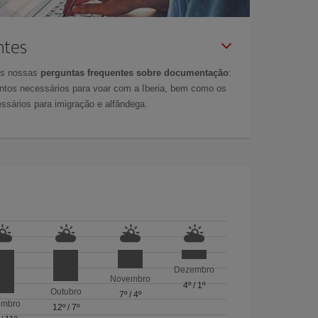
ntes
as nossas
perguntas frequentes sobre documentação
:
tos necessários para voar com a Iberia, bem como os
ssários para imigração e alfândega.
Dezembro
Novembro
4º
/
1º
Outubro
7º
/
4º
embro
12º
/
7º