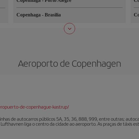
Copenhaga
-
Porto Alegre
C
Copenhaga
-
Brasilia
C
Aeroporto de Copenhagen
eropuerto-de-copenhague-kastrup/
inhas de autocarros públicos 5A, 35, 36, 888, 999, entre outras; autoc
 Lufthavnen liga o centro da cidade ao aeroporto. As praças de táxis e