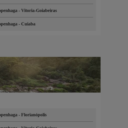
openhaga
-
Vitoria-Goiabeiras
openhaga
-
Cuiaba
openhaga
-
Florianópolis