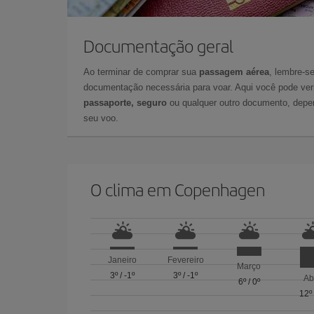
Documentação geral
Ao terminar de comprar sua
passagem aérea
, lembre-se
documentação necessária para voar. Aqui você pode veri
passaporte, seguro
ou qualquer outro documento, depe
seu voo.
O clima em Copenhagen
Janeiro
Fevereiro
Março
3º
/
-1º
3º
/
-1º
Ab
6º
/
0º
12º