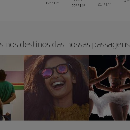
17º
19º
/
11º
21º
/
14º
22º
/
14º
s nos destinos das nossas passagens