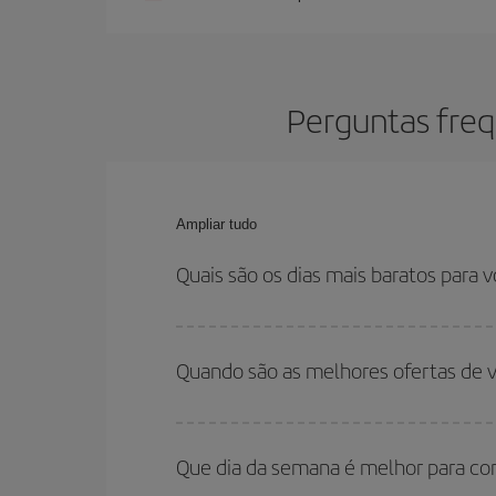
Perguntas freq
Ampliar tudo
Quais são os dias mais baratos para
Para saber em quais dias será mais barato para 
para onde você quer ir e quais datas você prete
Quando são as melhores ofertas de 
volta, para que você possa encontrar a melhor of
economizar ainda mais na passagem.
Você pode conseguir os voos mais baratos viaja
são considerados alta temporada. Além disso, 
Que dia da semana é melhor para c
encontrará.