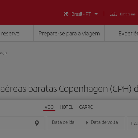
Brasil - PT
Empresas
 reserva
Prepare-se para a viagem
Experiên
haga
 aéreas baratas Copenhagen (CPH) 
VOO
HOTEL
CARRO
Data de ida
Data de volta
1
A
Insira a data no formato dia/mês/ano
Insira a data no formato dia