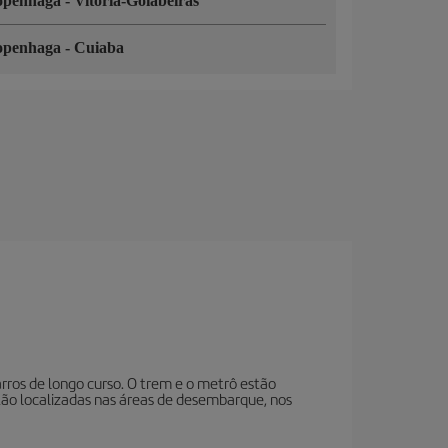
openhaga
-
Vitoria-Goiabeiras
openhaga
-
Cuiaba
arros de longo curso. O trem e o metrô estão
stão localizadas nas áreas de desembarque, nos