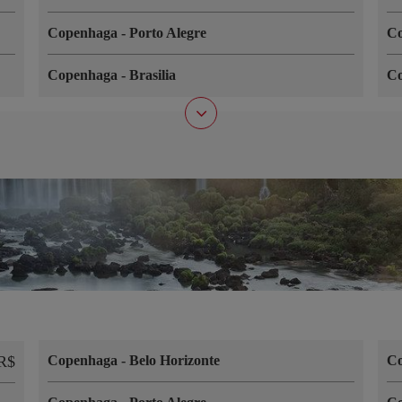
Copenhaga
-
Porto Alegre
C
Copenhaga
-
Brasilia
C
R$
Copenhaga
-
Belo Horizonte
C