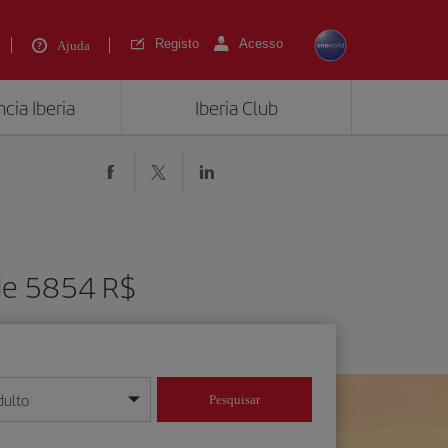
Registo
Acesso
Ajuda
cia Iberia
Iberia Club
de 5854 R$
dulto
Pesquisar
/mês/ano