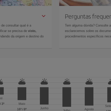
Perguntas freque
 de consultar qual é a
Tem alguma dúvida? Consulte 
ficar se precisa de
visto,
esclarecemos sobre os documen
ndendo da origem e destino do
procedimentos específicos nece
ril
/
3º
Maio
Set
Junho
16º
/
8º
Agosto
Julho