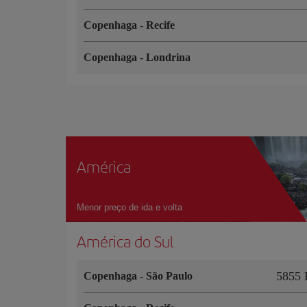
Copenhaga
-
Recife
Copenhaga
-
Londrina
América
Menor preço de ida e volta
América do Sul
5855 
Copenhaga
-
São Paulo