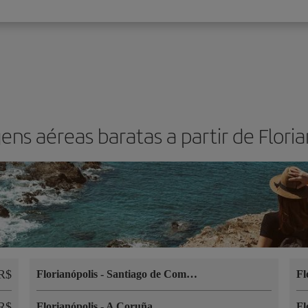
ens aéreas baratas a partir de Floria
R$
Florianópolis
-
Santiago de Compostela
Fl
R$
Florianópolis
-
A Coruña
Fl