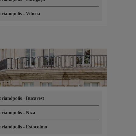
orianópolis
-
Vitoria
orianópolis
-
Bucarest
orianópolis
-
Niza
orianópolis
-
Estocolmo