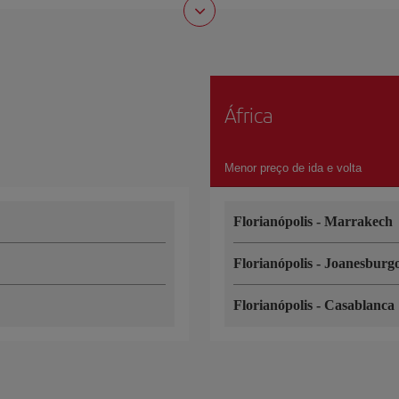
África
Menor preço de ida e volta
Florianópolis
-
Marrakech
Florianópolis
-
Joanesburg
Florianópolis
-
Casablanca