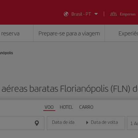
Brasil - PT
Empresas
 reserva
Prepare-se para a viagem
Experiên
anópolis
aéreas baratas Florianópolis (FLN)
VOO
HOTEL
CARRO
Data de ida
Data de volta
1
A
Insira a data no formato dia/mês/ano
Insira a data no formato dia