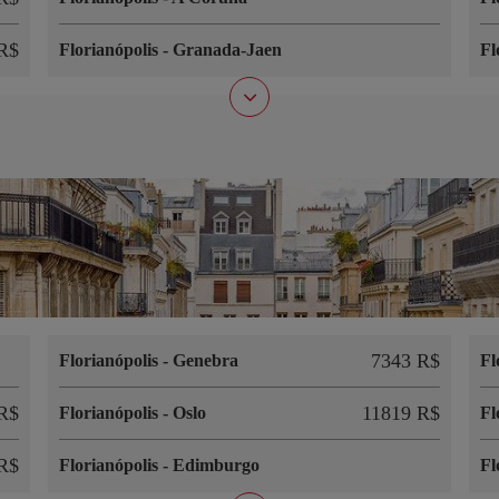
R$
Florianópolis
-
Granada-Jaen
Fl
7343 R$
Florianópolis
-
Genebra
Fl
R$
11819 R$
Florianópolis
-
Oslo
Fl
R$
Florianópolis
-
Edimburgo
Fl