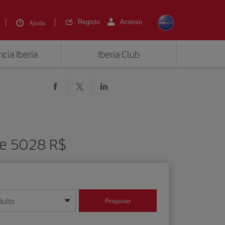
Registo
Acesso
Ajuda
cia Iberia
Iberia Club
 de 5028 R$
dulto
Pesquisar
/mês/ano