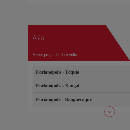
Asia
Menor preço de ida e volta
Florianópolis
-
Tóquio
Florianópolis
-
Xangai
Florianópolis
-
Banguecoque