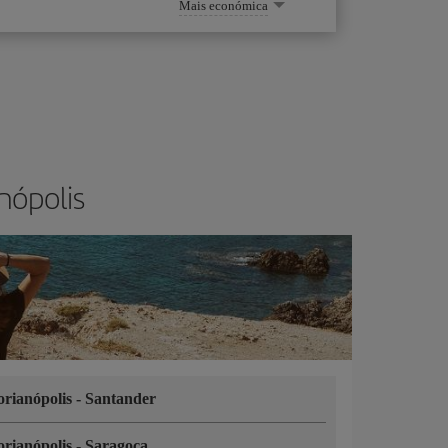
Mais económica
nópolis
orianópolis
-
Santander
orianópolis
-
Saragoça