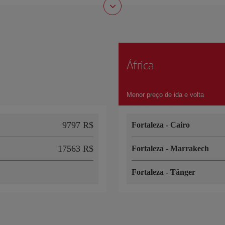
África
Menor preço de ida e volta
9797 R$
Fortaleza
-
Cairo
17563 R$
Fortaleza
-
Marrakech
Fortaleza
-
Tânger