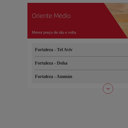
Oriente Médio
Menor preço de ida e volta
Fortaleza
-
Tel Aviv
Fortaleza
-
Doha
Fortaleza
-
Ammán