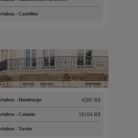
rtaleza
-
Castellón
4280 R$
rtaleza
-
Hamburgo
18104 R$
rtaleza
-
Catania
rtaleza
-
Turim