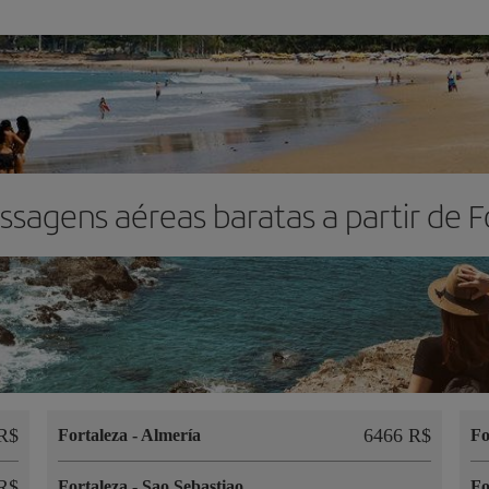
ssagens aéreas baratas a partir de F
R$
6466 R$
Fortaleza
-
Almería
Fo
R$
Fortaleza
-
Sao Sebastiao
Fo