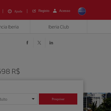
Registo
Acesso
Ajuda
cia Iberia
Iberia Club
2698 R$
dulto
Pesquisar
/mês/ano