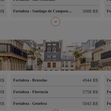
R$
5088 R$
Fortaleza
-
Santiago de Compostela
Fo
R$
4944 R$
Fortaleza
-
Bruxelas
Fo
R$
5758 R$
Fortaleza
-
Florencia
Fo
R$
5043 R$
Fortaleza
-
Genebra
Fo