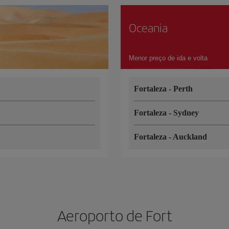
Oceania
Menor preço de ida e volta
Fortaleza
-
Perth
Fortaleza
-
Sydney
Fortaleza
-
Auckland
Aeroporto de Fort