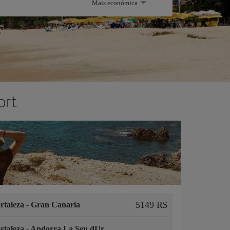
Mais económica
ort
5149 R$
rtaleza
-
Gran Canaria
rtaleza
-
Andorra La Seu dUrgell