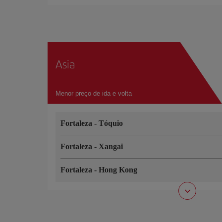
Asia
Menor preço de ida e volta
Fortaleza
-
Tóquio
Fortaleza
-
Xangai
Fortaleza
-
Hong Kong