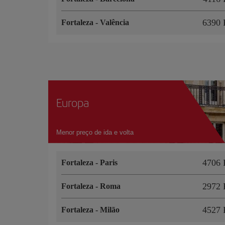
6390 
Fortaleza
-
Valência
Europa
Menor preço de ida e volta
4706 
Fortaleza
-
Paris
2972 
Fortaleza
-
Roma
4527 
Fortaleza
-
Milão