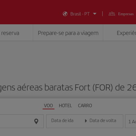
Brasil - PT
Empresas
 reserva
Prepare-se para a viagem
Experiên
ens aéreas baratas Fort (FOR) de 
VOO
HOTEL
CARRO
Data de ida
Data de volta
1
A
Insira a data no formato dia/mês/ano
Insira a data no formato dia