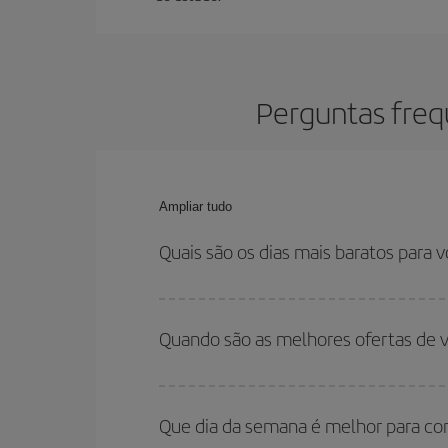
Perguntas frequ
Ampliar tudo
Quais são os dias mais baratos para v
Para saber em quais dias será mais barato para 
para onde você quer ir e quais datas você prete
Quando são as melhores ofertas de v
volta, para que você possa encontrar a melhor of
economizar ainda mais na passagem.
Você pode conseguir os voos mais baratos viaja
são considerados alta temporada. Além disso, 
Que dia da semana é melhor para co
encontrará.