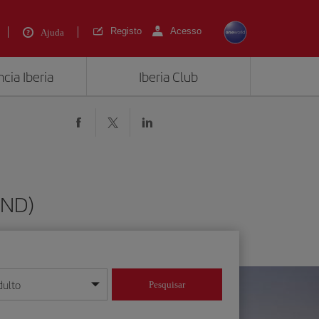
Registo
Acesso
Ajuda
cia Iberia
Iberia Club
IND)
dulto
Pesquisar
/mês/ano