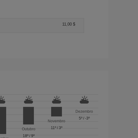
11,00 $
Dezembro
5º
/
-3º
Novembro
11º
/
3º
Outubro
18º
/
9º