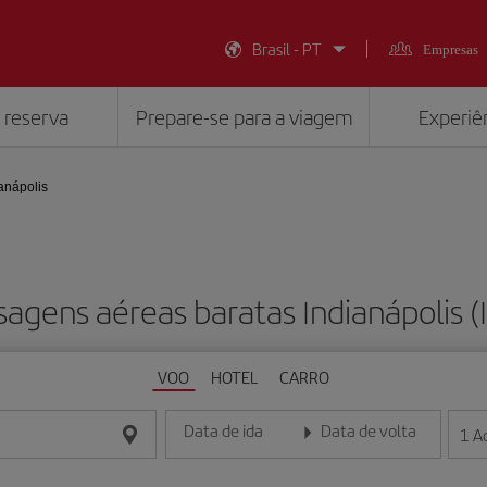
Brasil - PT
Empresas
 reserva
Prepare-se para a viagem
Experiên
anápolis
sagens aéreas baratas Indianápolis (
VOO
HOTEL
CARRO
Data de ida
Data de volta
1
A
Insira a data no formato dia/mês/ano
Insira a data no formato dia