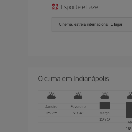
Esporte e Lazer
Cinema, estreia internacional, 1 lugar
O clima em Indianápolis
Janeiro
Fevereiro
2º
/
-5º
5º
/
-4º
Março
11º
/
1º
Ab
18º