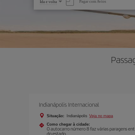
Selecione
Pagar com Avios
Ida e volta
uma
opção
Passag
Indianápolis Internacional
Situação:
Indianápolis
Veja no mapa
Como chegar à cidade:
O autocarro número 8 faz várias paragens entr
do estado.