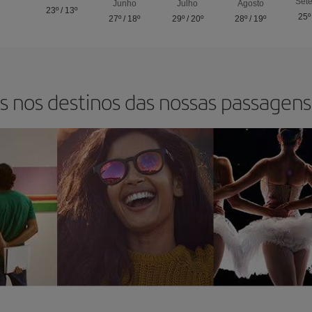
Set
Junho
Julho
Agosto
23º
/
13º
25º
27º
/
18º
29º
/
20º
28º
/
19º
s nos destinos das nossas passagens