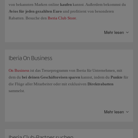
von bekannten Marken online
kaufen
kannst. Außerdem bekommst du
Avios für jeden gezahlten Euro
und profitierst von besonderen
Rabatten. Besuche den
Iberia Club Store
.
Mehr lesen
Iberia On Business
On Business
ist das Treueprogramm von Iberia für Unternehmen, mit
dem du
bei deinen Geschäftsreisen sparen
kannst, indem du
Punkte
für
die Flüge aller Mitarbeiter oder mit exklusiven
Direktrabatten
sammelst.
On Business ist
zu 100 % kompatibel mit dem Vielfliegerprogramm
Iberia Club
. Das Unternehmen sammelt Punkte bei On Business,
Mehr lesen
während die Mitarbeiter
Avios
auf ihrem persönlichen Konto oder ihrer
Karte sammeln.
Mit
On Business Punkten kannst du
mit der Iberia-Gruppe (Iberia, Iberia
Express und Iberia Regional Air Nostrum), British Airways und American
Iberia Club-Partner suchen