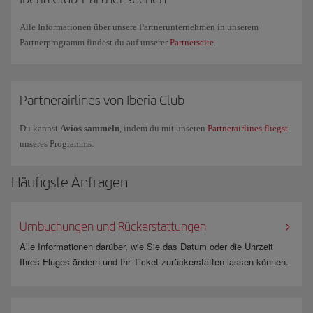
Airlines fliegen und bei Iberia und British Airways ein Upgrade in die
Premium-Klasse erhalten.
Alle Informationen über unsere Partnerunternehmen in unserem
Partnerprogramm findest du auf unserer
Partnerseite
.
Wenn du weitere Fragen hast, schau bitte auf unserer Seite mit den
Häufig gestellten Fragen (FAQs)
nach oder fordere
Geschäftsinformationen über unser
Formular
.
Partnerairlines von Iberia Club
Du kannst
Avios sammeln
, indem du mit unseren
Partnerairlines fliegst
unseres Programms.
Häufigste Anfragen
Umbuchungen und Rückerstattungen
Alle Informationen darüber, wie Sie das Datum oder die Uhrzeit
Ihres Fluges ändern und Ihr Ticket zurückerstatten lassen können.