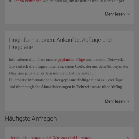
Iberia verbindet
. Melde dich an, um kostenlos und in Echtzeit per
SMS oder E-Mail über alle wichtigen Neuigkeiten zu deinem Flug
Mehr lesen
informiert zu werden, auch wenn er bereits gestartet ist.
Über unseren
WhatsApp
-Kanal.
Fluginformationen: Ankünfte, Abflüge und
Wir bei Iberia arbeiten daran, dir die Informationen, die du brauchst, so
Flugpläne
schnell wie möglich zur Verfügung zu stellen. Es kann also sein, dass du
die Informationen auf den Informationstafeln am Flughafen siehst, bevor
Informieren dich über unsere
geplanten Flüge
aus unserem Netzwerk:
sie dich per E-Mail erreichen.
Gib einfach die Flugnummer ein, einen Code, der aus dem Akronym der
Fluglinie plus vier Ziffern und dem Datum besteht.
Du erhältst Informationen über
geplante Abflüge
für bis zu vier Tage
und über mögliche
Aktualisierungen in Echtzeit
sowie über
Abflug-
und Ankunftszeiten
,
Abflugterminal
und
Flugsteige
und
Ankunftsterminal
. Bitte beachte, dass diese Daten in der Ortszeit des
Mehr lesen
betreffenden Flughafens angegeben werden.
Häufigste Anfragen
Umbuchungen und Rückerstattungen