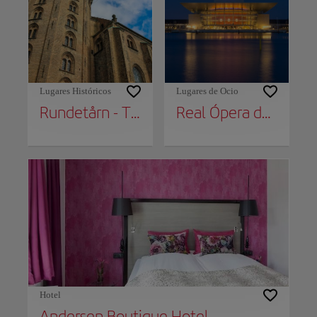
Lugares Históricos
Lugares de Ocio
Rundetårn - The Round Tower
Real Ópera de Copenhague
Hotel
Andersen Boutique Hotel