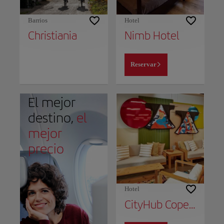
Barrios
Hotel
Christiania
Nimb Hotel
Reservar
El mejor
destino,
el
mejor
precio
Hotel
CityHub Copenhagen