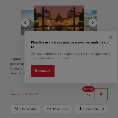
mirando al puerto, el Palacio de Amalienborg con su esplendor real
y los Jardines de Tivoli que combinan magia y tradición. Entre
calles adoquinadas y ciclovías sinuosas, cada rincón revela la
creatividad danesa en su forma más sincera.
Desde las coloridas fachadas de Nyhavn hasta los restaurantes de
alta cocina que reinventan la gastronomía nórdica, Copenhague
celebra el placer de vivir: disfrutar, moverse y conectar. Más que un
destino, es un modo de vida: sereno, inspirador e inolvidable.
Planifica tu viaje con nuestra nueva herramienta con
A Coruña
Alicante
IA
España
España
Genera un itinerario en segundos y crea una experiencia
personalizada en la ciudad.
Explora lugares, experiencias y marca con el corazón tus favoritos
para crear tu ruta y compartirla. ¿Quieres más ideas? Obtén un
itinerario personalizado según tus intereses y la duración de tu
Entendido
viaje: en sólo dos pasos y descargable en Google Maps.
NUEVO
Próximos 30 días
Destacados
Para niños
Económico
Use left and right arrow keys to move between filters. Press Space or Enter to t