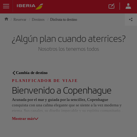
Reservar
Destinos
Disfruta tu destino
¿Algún plan cuando aterrices?
Nosotros los tenemos todos
PLANIFICADOR DE VIAJE
Cambia de destino
Descubre tu próximo destino
PLANIFICADOR DE VIAJE
Bienvenido a
Copenhague
Acunada por el mar y guiada por la sencillez, Copenhague
conquista con una calma elegante que se siente a la vez moderna y
eterna. Sus canales, su diseño impecable y su espíritu comunitario la
Nuestros destinos
convierten en una de las capitales más habitables y encantadoras de
Mostrar lista
Mostrar más
Europa.
Los símbolos de la ciudad narran su historia: la melancólica Sirenita
Todas las áreas
Europa
América del Sur
Norteaméri