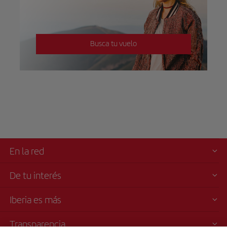
Busca tu vuelo
En la red
De tu interés
Iberia es más
Transparencia