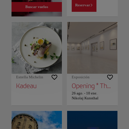
Reservar
Buscar vuelos
Estrella Michelin
Exposición
Kadeau
Opening * The Answer * Maria Wæhrens
26 ago.
-
10 ene.
Nikolaj Kunsthal