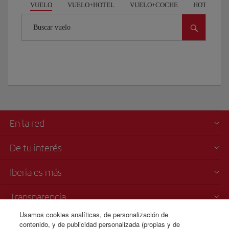
VUELO
VUELO+HOTEL
VUELO+COCHE
HOTEL
Buscar vuelo
En la red
De tu interés
Iberia es más
Transparencia
Usamos cookies analíticas, de personalización de
Venta telefónica
contenido, y de publicidad personalizada (propias y de