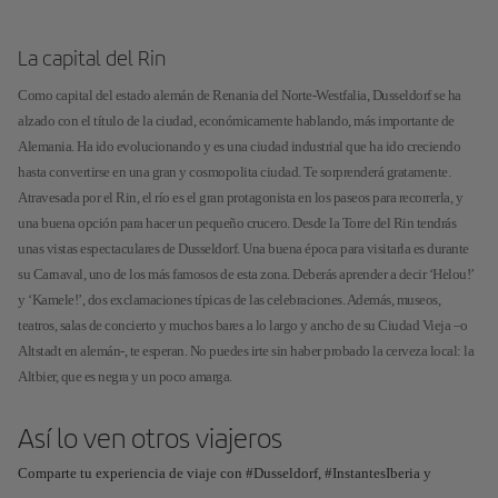
La capital del Rin
Como capital del estado alemán de Renania del Norte-Westfalia, Dusseldorf se ha
alzado con el título de la ciudad, económicamente hablando, más importante de
Alemania. Ha ido evolucionando y es una ciudad industrial que ha ido creciendo
hasta convertirse en una gran y cosmopolita ciudad. Te sorprenderá gratamente.
Atravesada por el Rin, el río es el gran protagonista en los paseos para recorrerla, y
una buena opción para hacer un pequeño crucero. Desde la Torre del Rin tendrás
unas vistas espectaculares de Dusseldorf. Una buena época para visitarla es durante
su Carnaval, uno de los más famosos de esta zona. Deberás aprender a decir ‘Helou!’
y ‘Kamele!’, dos exclamaciones típicas de las celebraciones. Además, museos,
teatros, salas de concierto y muchos bares a lo largo y ancho de su Ciudad Vieja –o
Altstadt en alemán-, te esperan. No puedes irte sin haber probado la cerveza local: la
Altbier, que es negra y un poco amarga.
Así lo ven otros viajeros
Comparte tu experiencia de viaje con #Dusseldorf, #InstantesIberia y