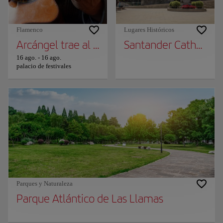
Flamenco
Lugares Históricos
Arcángel trae al FIS su "Abecedario flamenc
Santander Cathedral
16 ago.
-
16 ago.
palacio de festivales
Parques y Naturaleza
Parque Atlántico de Las Llamas