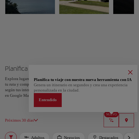
Planifica tu viaje a Santander
Explora lugares, experiencias y marca con el corazón tus favoritos para crear
Planifica tu viaje con nuestra nueva herramienta con IA
tu ruta y compartirla. ¿Quieres más ideas? Obtén un itinerario personalizado
Genera un itinerario en segundos y crea una experiencia
según tus intereses y la duración de tu viaje: en sólo dos pasos y descargable
personalizada en la ciudad.
en Google Maps.
Entendido
NUEVO
Próximos 30 días
Adultos
Negocios
Destacados