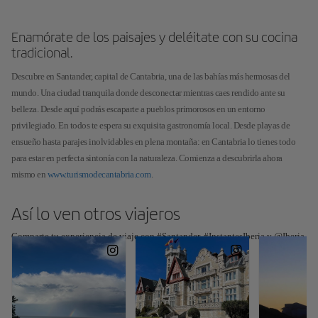
Enamórate de los paisajes y deléitate con su cocina
tradicional.
Descubre en Santander, capital de Cantabria, una de las bahías más hermosas del
mundo. Una ciudad tranquila donde desconectar mientras caes rendido ante su
belleza. Desde aquí podrás escaparte a pueblos primorosos en un entorno
privilegiado. En todos te espera su exquisita gastronomía local. Desde playas de
ensueño hasta parajes inolvidables en plena montaña: en Cantabria lo tienes todo
para estar en perfecta sintonía con la naturaleza. Comienza a descubrirla ahora
mismo en
www.turismodecantabria.com
.
Así lo ven otros viajeros
Comparte tu experiencia de viaje con #Santander, #InstantesIberia y @Iberia