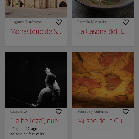
Lugares Históricos
Estrella Michelin
Monasterio de Santo Toribio de Liébana
La Casona del Judío
Concierto
Museos y Galerías
"La belleza", nueva propuesta escénica de 
Museo de la Cueva d
12 ago.
-
12 ago.
palacio de festivales