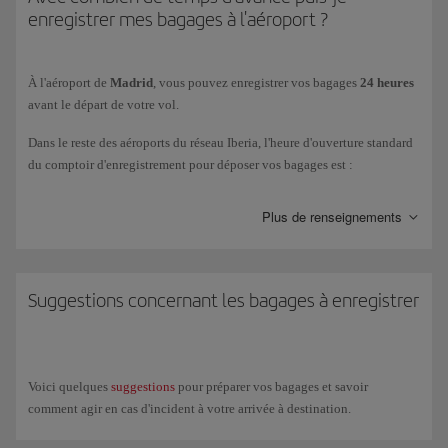
Les vols ne constituent pas une même réservation.
enregistrer mes bagages à l'aéroport ?
Vous effectuez une correspondance d'un vol Iberia vers un vol
domestique dans un pays où les autorités exigent que vous
À l'aéroport de
Madrid
, vous pouvez enregistrer vos bagages
24 heures
récupériez vos bagages pour effectuer des procédures douanières
avant le départ de votre vol.
(ex : États-Unis).
Dans le reste des aéroports du réseau Iberia, l'heure d'ouverture standard
Vous arrivez dans l'aéroport d'une ville et votre vol de
du comptoir d'enregistrement pour déposer vos bagages est :
correspondance décolle d'un autre aéroport de la même ville.
Vols
long-courriers
:
4 heures
avant l'heure de départ programmée.
Plus de renseignements
Vos vols en correspondance n'ont pas lieu le même jour et la durée
Vols
courts
et
moyen-courriers
:
2 heures
avant l'heure de départ
totale de la correspondance est supérieure à 12 heures.
programmée.
Suggestions concernant les bagages à enregistrer
Une partie du trajet a lieu en bus ou en train.
Renseignez-vous sur l'endroit où vous devrez enregistrer vos bagages à
Voici quelques
suggestions
pour préparer vos bagages et savoir
l'aéroport de provenance.
comment agir en cas d'incident à votre arrivée à destination.
Consultez toutes les informations sur notre page des vols en