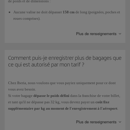
de poids et de dimensions :
Aucune valise ne doit dépasser
158 cm
de long (poignées, poches et
roues comprises).
Le poids maximum autorisé est
23 kg
.
Plus de renseignements
Le
nombre de bagages
que vous pouvez emporter
gratuitement
dépend
du tarif de votre billet. Si vous n'avez pas encore acheté votre billet,
Comment puis-je enregistrer plus de bagages que
consultez les tarifs des classes
Economy
,
Premium Economy
et
Business
ce qui est autorisé par mon tarif ?
et choisissez celle qui vous convient le mieux. Si vous avez déjà acheté
votre billet, consultez-le pour voir ce qu'il inclut.
Chez Iberia, nous voulons que vous payiez uniquement pour ce dont
Tout article dépassant la franchise de bagages enregistrés gratuite est
vous avez besoin.
considéré comme un excédent de bagage. Tant les frais de
bagages
Si votre bagage
dépasse le poids défini
dans la franchise de votre billet,
supplémentaires
(valises de 15 kg, 23 kg ou 32 kg, selon vos besoins)
et tant qu'il ne dépasse pas 32 kg, vous devrez payer un
coût fixe
que le
coût du surpoids
(frais appliqués lorsque la valise dépasse 23 kg.
supplémentaire par kg au moment de l'enregistrement à l'aéroport
.
Uniquement disponible à l'aéroport) sont des montants selon la
Dans ce cas, il peut être plus économique d'acheter des bagages
destination (court, moyen ou long courrier).
supplémentaires sur iberia.com ou dans l'application Iberia. Le prix varie
Plus de renseignements
Vous pouvez consulter votre
franchise gratuite
de bagages en soute et
en fonction de la destination.