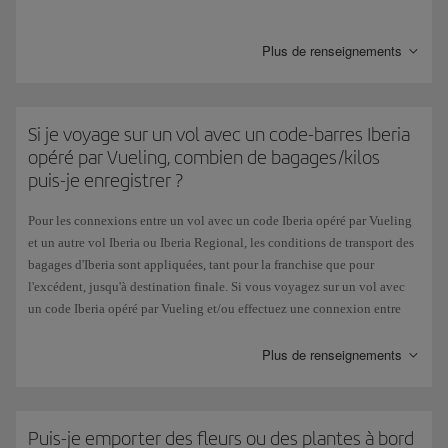
0,5 %
de la valeur déclarée sera facturé et un ticket d'excédent de
bagages sera émis.
Plus de renseignements
Si votre voyage comprend une connexion avec une autre compagnie
aérienne, les bagages avec déclaration de valeur ne seront acceptés que
sur accord de celle-ci.
Si je voyage sur un vol avec un code-barres Iberia
opéré par Vueling, combien de bagages/kilos
puis-je enregistrer ?
Pour les connexions entre un vol avec un code Iberia opéré par Vueling
et un autre vol Iberia ou Iberia Regional, les conditions de transport des
bagages d'Iberia sont appliquées, tant pour la franchise que pour
l'excédent, jusqu'à destination finale. Si vous voyagez sur un vol avec
un code Iberia opéré par Vueling et/ou effectuez une connexion entre
des vols avec un code Iberia et opérés par Vueling, la franchise gratuite
est d'une pièce de bagage de 23 kg.
Plus de renseignements
Si ce poids est dépassé, et jusqu'à 32 kg, chaque kilo sera considéré
comme en surpoids et entraînera un supplément. Pour plus d'infos sur les
franchises
d'Iberia.
Puis-je emporter des fleurs ou des plantes à bord