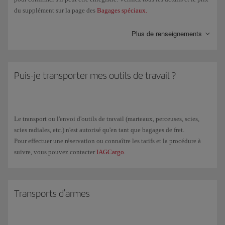
du supplément sur la page des
Bagages spéciaux.
S'
il n'est pas possible de l'enregistrer dans
le même avion que celui
Plus de renseignements
dans lequel vous voyagez, contactez
IAGCargo
pour le transporter en
tant que marchandise.
Puis-je transporter mes outils de travail ?
Le transport ou l'envoi d'outils de travail (marteaux, perceuses, scies,
scies radiales, etc.) n'est autorisé qu'en tant que bagages de fret.
Pour effectuer une réservation ou connaître les tarifs et la procédure à
suivre, vous pouvez contacter
IAGCargo
.
Transports d'armes