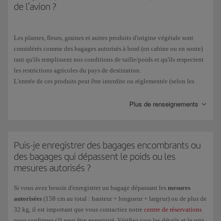
de l’avion ?
Les plantes, fleurs, graines et autres produits d'origine végétale sont
considérés comme des bagages autorisés à bord (en cabine ou en soute)
tant qu'ils remplissent nos conditions de taille/poids et qu'ils respectent
les restrictions agricoles du pays de destination.
L'entrée de ces produits peut être interdite ou réglementée (selon les
pays), en raison du risque épidémique ou parce qu'ils font partie des
espèces protégées.
Plus de renseignements
Il est recommandé de contacter l'ambassade du pays de destination.
L'Espagne, en tant que pays membre de l'Union européenne, applique la
législation européenne
selon les douanes.
Puis-je enregistrer des bagages encombrants ou
des bagages qui dépassent le poids ou les
mesures autorisés ?
Si vous avez besoin d'enregistrer un bagage dépassant les
mesures
autorisées
(158 cm au total : hauteur + longueur + largeur) ou de plus de
32 kg, il est important que vous contactiez notre
centre de réservations
pour confirmer s'il peut être enregistré. Vérifiez tous les détails et le prix