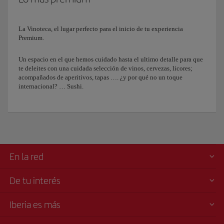
La Vinoteca, el lugar perfecto para el inicio de tu experiencia
Premium.
Un espacio en el que hemos cuidado hasta el ultimo detalle para que
te deleites con una cuidada selección de vinos, cervezas, licores;
acompañados de aperitivos, tapas …. ¿y por qué no un toque
internacional? … Sushi.
En la red
De tu interés
Iberia es más