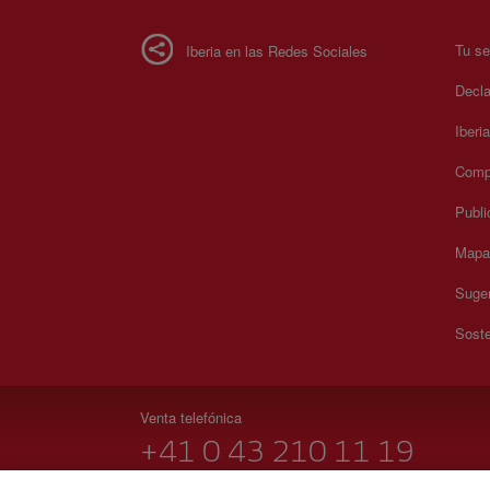
Tu se
Iberia en las Redes Sociales
Decla
Iberi
Compr
Publi
Mapa 
Suger
Soste
Venta telefónica
+41 0 43 210 11 19
Lunes a Domingo 09:00 - 20:00 horas (alemán y francés