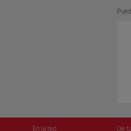
Pued
En la red
De tu