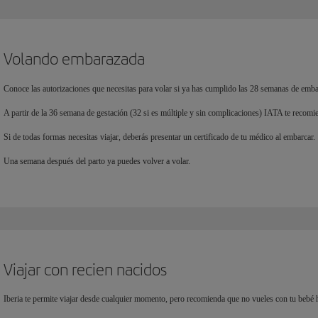
Volando embarazada
Conoce las autorizaciones que necesitas para volar si ya has cumplido las 28 semanas de emba
A partir de la 36 semana de gestación (32 si es múltiple y sin complicaciones) IATA te recomi
Si de todas formas necesitas viajar, deberás presentar un certificado de tu médico al embarcar.
Una semana después del parto ya puedes volver a volar.
Viajar con recien nacidos
Iberia te permite viajar desde cualquier momento, pero recomienda que no vueles con tu bebé h