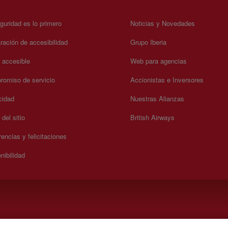
guridad es lo primero
Noticias y Novedades
ración de accesibilidad
Grupo Iberia
a accesible
Web para agencias
omiso de servicio
Accionistas e Inversores
cidad
Nuestras Alianzas
del sitio
British Airways
encias y felicitaciones
nibilidad
). Lunes a Domingo 00:00 - 24:00 horas (español e inglés).