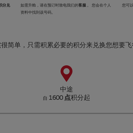
积分兑
如需升舱，请在预订时致电我们的
客服
。 您会在个人
您可
资料中找到该号码。
实很简单，只需积累必要的积分来兑换您想要飞
中途
1600 点
积分起
自