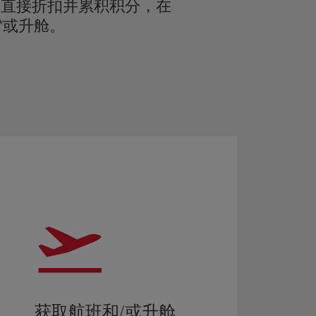
受直接折扣并累积积分，在
*或升舱。
获取航班和/或升舱