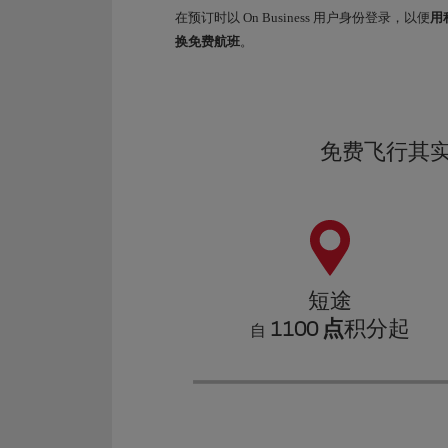
在预订时以 On Business 用户身份登录，以便
用
换免费航班
。
免费飞行其
短途
1100 点
积分起
自