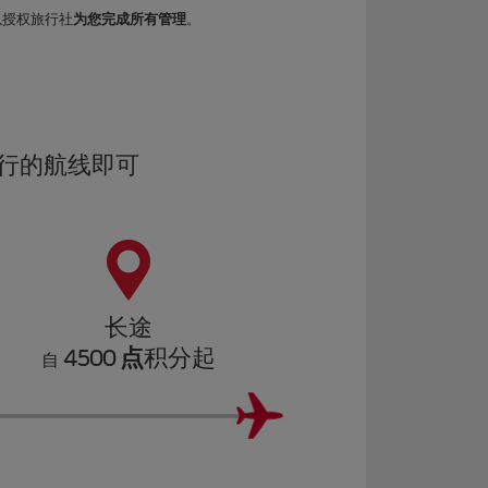
以授权旅行社
为您完成所有管理
。
行的航线即可
长途
4500 点
积分起
自