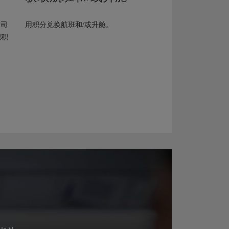
公司
用积分兑换航班和/或升舱。
积积