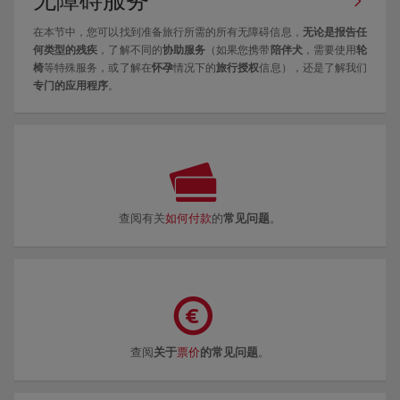
在本节中，您可以找到准备旅行所需的所有无障碍信息，
无论是报告任
何类型的残疾
，了解不同的
协助服务
（如果您携带
陪伴犬
，需要使用
轮
椅
等特殊服务，或了解在
怀孕
情况下的
旅行授权
信息），还是了解我们
专门的应用程序
。
查阅有关
如何付款
的
常见问题
。
查阅
关于
票价
的常见问题
。