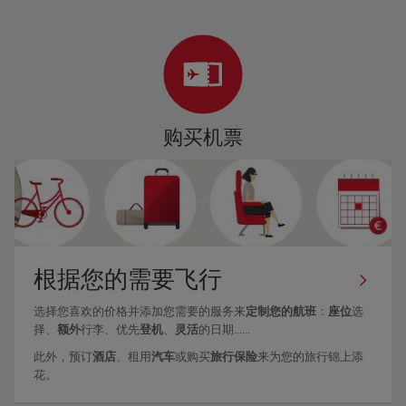
购买机票
根据您的需要飞行
选择您喜欢的价格并添加您需要的服务来
定制您的航班
：
座位
选
择、
额外
行李、优先
登机
、
灵活
的日期......
此外，预订
酒店
、租用
汽车
或购买
旅行保险
来为您的旅行锦上添
花。