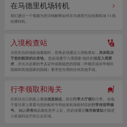
在马德里机场转机
我们通过一个视频为您详细解释如何在马德里巴拉哈斯机场 T4 航
站楼转机。
入境检查站
当您在目的地机场着陆时，您将必须通过入境检查站，
具体取决
于您的航班的出发地
。 您必须遵守入境国家/地区的
法定入境要
求
，并出示必要的
个人
证件或根据您的国籍（申根区或非申根区
国籍和其他国家的国籍）要求您办理的任何其他手续。
行李领取和海关
在前往出口的路上遵循
信息标志
，前往
行李大厅领
取行李。 在电
子显示屏上查看与您的航班号和始发机场相对应的
行李传送带编
号
。 确认
所有
物品都在您手上后，您必须通过
海关检查站
才能进
入机场到达厅的公众区域。