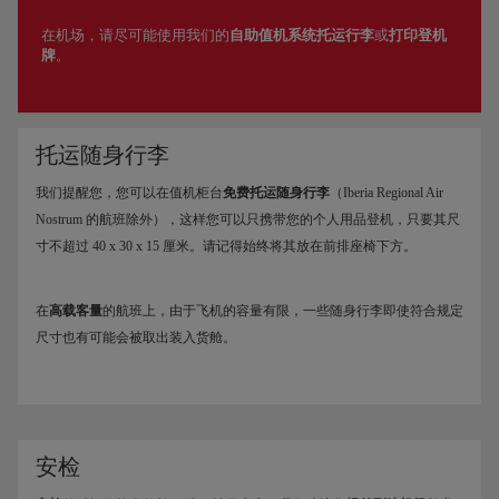
在机场，请尽可能使用我们的
自助值机系统托运行李
或
打印登机
牌
。
托运随身行李
我们提醒您，您可以在值机柜台
免费托运随身行李
（Iberia Regional Air
Nostrum 的航班除外），这样您可以只携带您的个人用品登机，只要其尺
寸不超过 40 x 30 x 15 厘米。请记得始终将其放在前排座椅下方。
在
高载客量
的航班上，由于飞机的容量有限，一些随身行李即使符合规定
尺寸也有可能会被取出装入货舱。
安检