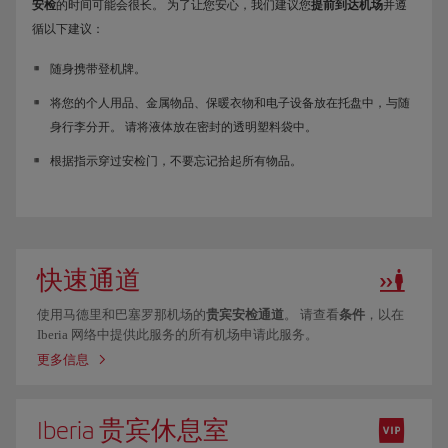
安检
的时间可能会很长。 为了让您安心，我们建议您
提前到达机场
并遵
循以下建议：
随身携带登机牌。
将您的个人用品、金属物品、保暖衣物和电子设备放在托盘中，与随
身行李分开。 请将液体放在密封的透明塑料袋中。
根据指示穿过安检门，不要忘记拾起所有物品。
快速通道
使用马德里和巴塞罗那机场的
贵宾安检通道
。 请查看
条件
，以在
Iberia 网络中提供此服务的所有机场申请此服务。
更多信息
Iberia 贵宾休息室