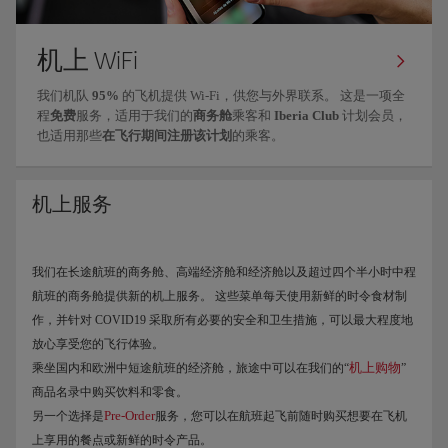
机上 WiFi
我们机队
95%
的飞机提供 Wi-Fi，供您与外界联系。 这是一项全
程
免费
服务，适用于我们的
商务舱
乘客和
Iberia Club
计划会员，
也适用那些
在飞行期间
注册该计划
的乘客。
机上服务
我们在长途航班的商务舱、高端经济舱和经济舱以及超过四个半小时中程
航班的商务舱提供新的机上服务。 这些菜单每天使用新鲜的时令食材制
作，并针对 COVID19 采取所有必要的安全和卫生措施，可以最大程度地
放心享受您的飞行体验。
机上购物
乘坐国内和欧洲中短途航班的经济舱，旅途中可以在我们的“
”
商品名录中购买饮料和零食。
Pre-Order
另一个选择是
服务，您可以在航班起飞前随时购买想要在飞机
上享用的餐点或新鲜的时令产品。