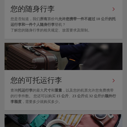
您的随身行李
您是否知道，我们
所有
票价均
允许您携带一件不超过 10 公斤的托
运行李和一件个人随身行李
登机？
了解您的随身行李的相关规定、放置要求及限制。
您的可托运行李
查询
托运行李
的最大
尺寸
和
重量
，以及您的机票允许您免费携带
的行李件数。 您还可以购买
15 公斤
、
23 公斤
或
32 公斤
的
额外行
李额度
，需要多少就购买多少。