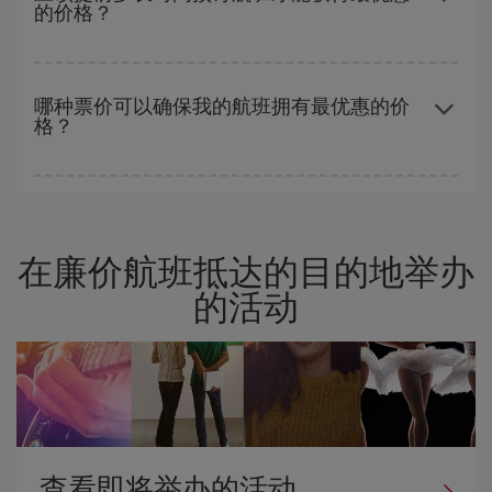
的价格？
时对旅行的日期和时间不太严苛，就能够
选到更便宜的价格。
越早预订
航班，价格越实惠。 价格取决于航班上剩余的座位数量以
及最便宜的票价（经济舱）是否有售或即将售完。 因此，提前购买
哪种票价可以确保我的航班拥有最优惠的价
格？
是获得
廉价航班
的
关键
。
在 Iberia，我们会根据您的旅行需求提供不同的票价，以保证您能
够获得最优惠的价格。 基本票价可确保您获得最便宜的航班。
在廉价航班抵达的目的地举办
的活动
查看即将举办的活动