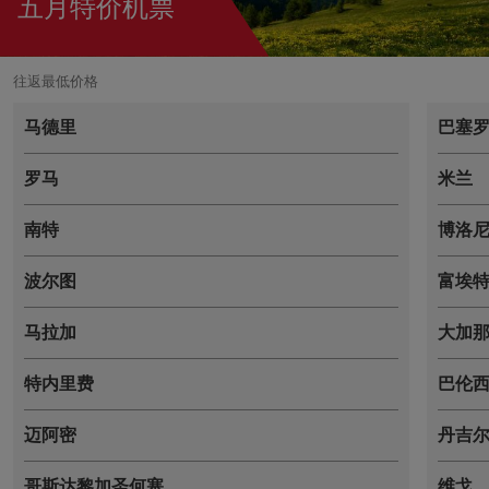
五月特价机票
往返最低价格
马德里
巴塞
罗马
米兰
南特
博洛
波尔图
富埃
马拉加
大加
特内里费
巴伦
迈阿密
丹吉
哥斯达黎加圣何塞
维戈