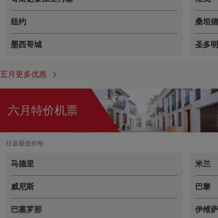
纽约
桑坦
墨西哥城
圣多
五月更多优惠
六月特价机票
往返最低价格
马德里
米兰
威尼斯
巴黎
巴塞罗那
伊维