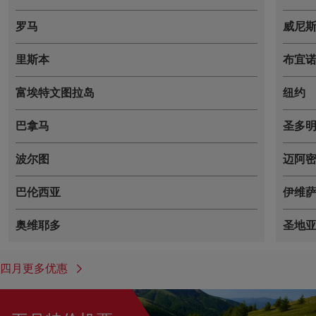
罗马
威尼
里斯本
布宜
富埃特文图拉岛
纽约
巴拿马
圣多
波尔图
迈阿
巴伦西亚
伊维
奥维耶多
圣地亚
四月更多优惠