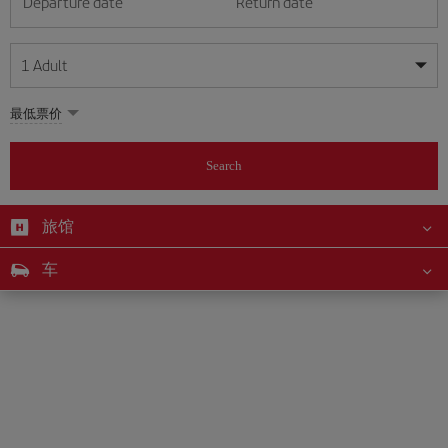
Departure date
Return date
1
Adult
My dates are flexible
My dates are flexible
最低票价
1
+
Adult
August
August
2026
2026
From 24 years of age up until turning 65
Search
Lunes
Lunes
Martes
Martes
Miércoles
Miércoles
Jueves
Jueves
Viernes
Viernes
Sábado
Sábado
Domingo
Domingo
Su
Su
Mo
Mo
Tu
Tu
We
We
Th
Th
Fr
Fr
Sa
Sa
0
+
Child
From 2 years of age up until turning 11
旅馆
1
1
2
2
3
3
4
4
5
5
6
6
7
7
8
8
0
+
Infant
车
9
9
10
10
11
11
12
12
13
13
14
14
15
15
Up until turning 2 years of age
16
16
17
17
18
18
19
19
20
20
21
21
22
22
23
23
24
24
25
25
26
26
27
27
28
28
29
29
30
30
31
31