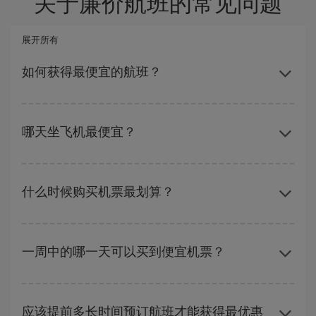
关于廉价航班的常见问题
展开所有
如何获得最便宜的航班？
避开旺季、提前购票、灵活选择往返的日期和时间，都可以节省购
票费用并获得最便宜的机票。 此外，如果还没有决定旅行目的地，
哪天坐飞机最便宜？
可以查看我们的优惠，使自己从中受到启发：您一定会找到最便宜
的航班。
要想知道哪一天出发更便宜，只需在我们的
廉价航班搜索引擎
上查
询即可。 告诉我们您的始发地、目的地和旅行日期。 我们将向您展
什么时候购买机票最划算？
示最便宜的航班，不仅是
您查询的航班，还有附近几天的航班
（包
括去程和回程），以便找到最优惠的航班。 此外，还可以查看我们
在
旺季以外的时段
旅行，可以获得最便宜的机票。 尽管这取决于您
每天提供的不同航班选择：有些
时段
可能会为您节省更多的购票费
要前往的目的地，但一般来说，圣诞节、复活节和学校假期是旅游
用。
一周中的哪一天可以买到便宜机票？
旺季。 此外，特别是如果计划周末出游，机票
越早
购买越便宜。
一周中的任何一天都可以找到廉价航班。 寻找最佳价格的关键是要
有
预见性和灵活性
。通常
越早
预订机票越便宜。 此外，在搜索航班
应该提前多长时间预订航班才能获得最优惠