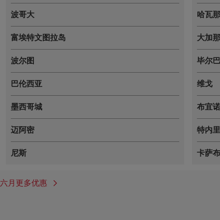
波哥大
哈瓦
富埃特文图拉岛
大加
波尔图
毕尔
巴伦西亚
维戈
墨西哥城
布宜
迈阿密
特内
尼斯
卡萨
六月更多优惠