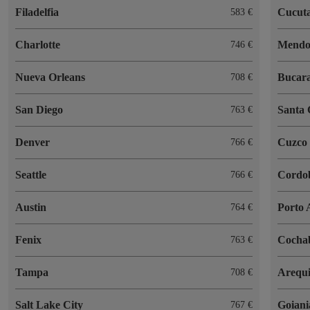
Filadelfia
Cucut
583 €
Charlotte
Mendo
746 €
Nueva Orleans
Bucar
708 €
San Diego
Santa
763 €
Denver
Cuzco
766 €
Seattle
Cordo
766 €
Austin
Porto 
764 €
Fenix
Cocha
763 €
Tampa
Arequ
708 €
Salt Lake City
Goiani
767 €