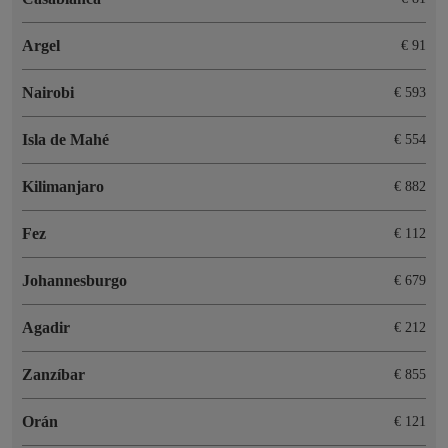
Argel
€ 91
Nairobi
€ 593
Isla de Mahé
€ 554
Kilimanjaro
€ 882
Fez
€ 112
Johannesburgo
€ 679
Agadir
€ 212
Zanzíbar
€ 855
Orán
€ 121