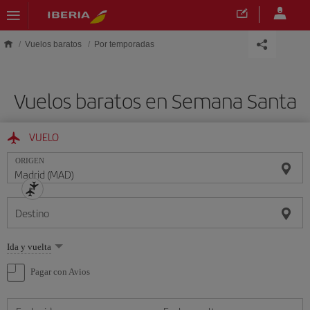
Saltar al contenido principal
Vuelos baratos
Por temporadas
Vuelos baratos en Semana Santa
VUELO
ORIGEN
Destino
Seleccione
Ida y vuelta
una
opción
Pagar con Avios