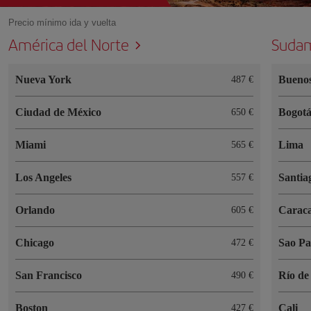
Precio mínimo ida y vuelta
América del Norte
Sudam
Nueva York
Buenos
487 €
Ciudad de México
Bogot
650 €
Miami
Lima
565 €
Los Angeles
Santia
557 €
Orlando
Carac
605 €
Chicago
Sao Pa
472 €
San Francisco
Río de
490 €
Boston
Cali
427 €