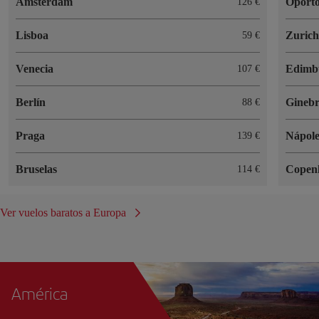
Amsterdam
Oport
126 €
Lisboa
Zuric
59 €
Venecia
Edimb
107 €
Berlín
Gineb
88 €
Praga
Nápole
139 €
Bruselas
Copen
114 €
Ver vuelos baratos a Europa
América