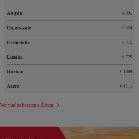
Abiyán
€ 991
Ouarzazate
€ 524
Errachidia
€ 415
Lusaka
€ 725
Durban
€ 1004
Accra
€ 1111
Ver vuelos baratos a África