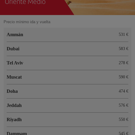
Oriente Medio
Precio mínimo ida y vuelta
Ammán
531 €
Dubai
583 €
Tel Aviv
278 €
Muscat
590 €
Doha
474 €
Jeddah
576 €
Riyadh
550 €
Dammam
545 €