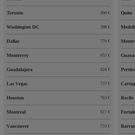
Toronto
Quito
490 €
Washington DC
Medell
398 €
Dallas
Monte
776 €
Monterrey
Guaya
655 €
Guadalajara
Pereir
824 €
Las Vegas
Cartag
737 €
Houston
Recife
763 €
Montreal
Fortal
617 €
Vancouver
Barran
733 €