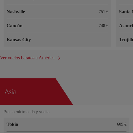
Nashville
Santa
751 €
Cancún
Asunc
748 €
Kansas City
Trujill
Ver vuelos baratos a América
Asia
Precio mínimo ida y vuelta
Tokio
609 €