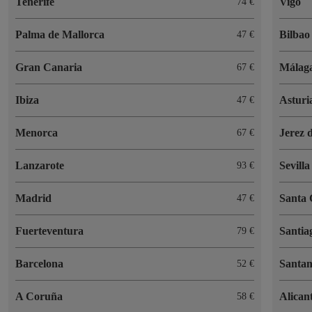
Tenerife
Vigo
74 €
Palma de Mallorca
Bilbao
47 €
Gran Canaria
Málag
67 €
Ibiza
Asturi
47 €
Menorca
Jerez 
67 €
Lanzarote
Sevilla
93 €
Madrid
Santa 
47 €
Fuerteventura
Santia
79 €
Barcelona
Santa
52 €
A Coruña
Alican
58 €