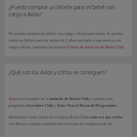
penalización de 25€/40$. Después del vuelo no se admiten
¿Puedo comprar un billete para mi bebé con
reembolsos totales y/o parciales de tramos no volados.
cargo a Avios?
Turista Premium Confort
: admite cambios y reembolsos con 24h de
antelación con una penalización de 25€/40$. Después del vuelo no
se admiten reembolsos totales y/o parciales de tramos no volados.
No puedes tramitar un billete con cargo a Avios para bebés. Si quieres
emitir un billete para un menor de 2 años asociado a una reserva con
Business Confort
: admite cambios y reembolsos con 24h de
cargo a Avios, contacta con nuestro
Centro de servicios de Iberia Club
.
antelación con una penalización de 25€/40$. Después del vuelo no
se admiten reembolsos totales y/o parciales de tramos no volados.
¿Qué son los Avios y cómo se consiguen?
Los billetes comprados con Avios para volar con
otras compañías
aéreas
pertenecientes al Programa Iberia Club:
Cualquier
otra compañía aérea
, incluyendo las de la alianza
Avios
es el nombre de la
moneda de Iberia Club
y común a los
one
world podrán ser reembolsados y admiten cambios según la tarifa.
programas
Executive Club
y
Avios Travel Rewards Programme
.
Consulta las condiciones particulares de cada billete en el momento
de adquirirlo.
Identifícate como titular de la tarjeta Iberia Club
cada vez que vueles
con Iberia o cuando contrates los servicios de cualquiera de las
Los billetes comprados con Avios en vuelos de
Vueling
no admiten
compañías asociadas
al programa. Así obtendrás Avios que podrás
cambios ni reembolsos.