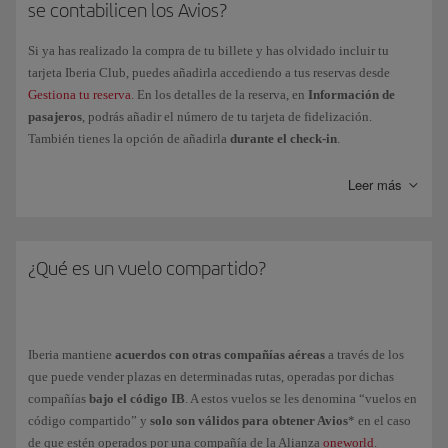
se contabilicen los Avios?
se realizará en un máximo de 3 meses.
cualquier miembro podrá pedir su retirada de la cuenta al titular.
Si tienes más dudas, accede a nuestra página de
Preguntas frecuentes de
Si ya has realizado la compra de tu billete y has olvidado incluir tu
la Cuenta familiar
.
tarjeta Iberia Club, puedes añadirla accediendo a tus reservas desde
Gestiona tu reserva
. En los detalles de la reserva, en
Información de
pasajeros
, podrás añadir el número de tu tarjeta de fidelización.
También tienes la opción de añadirla
durante el check-in
.
Una vez
hayas volado
, deberás gestionarlo a través de Mi Iberia > Mi
Leer más
Iberia Club > Avios y Puntos Elite > Solicitar Avios.
¿Qué es un vuelo compartido?
Iberia mantiene
acuerdos con otras compañías aéreas
a través de los
que puede vender plazas en determinadas rutas, operadas por dichas
compañías
bajo el código IB
. A estos vuelos se les denomina “vuelos en
código compartido” y
solo son válidos para obtener Avios
* en el caso
de que estén operados por una compañía de la Alianza
oneworld
.