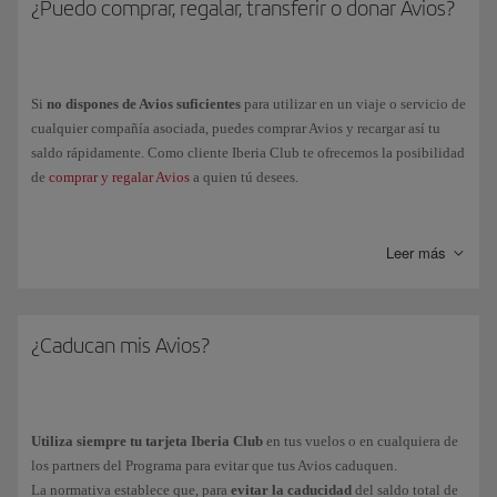
¿Puedo comprar, regalar, transferir o donar Avios?
Si
no dispones de Avios suficientes
para utilizar en un viaje o servicio de
cualquier compañía asociada, puedes comprar Avios y recargar así tu
saldo rápidamente. Como cliente Iberia Club te ofrecemos la posibilidad
de
comprar y regalar Avios
a quien tú desees.
Si dispones de una
cuenta a tu nombre
en los Programas
Executive
Club
y/o
Avios Travel Rewards
Programme, podrás
transferir Avios
de
Leer más
estas cuentas a la tuya de
Iberia Club
o
viceversa
, a través de tu Área
personal > Mi Iberia Club > Avios.
También podrás
vincular
tu cuenta del Programa
Vueling Club
con la de
Iberia Club
¿Caducan mis Avios?
y obtener un único saldo de Avios.
En caso de que quieras
donar Avios
, puedes informarte de las entidades
con las que colaboramos y sobre la labor que realizan a través de nuestra
página de
Avios solidarios
.
Utiliza siempre tu tarjeta Iberia Club
en tus vuelos o en cualquiera de
los partners del Programa para evitar que tus Avios caduquen.
La normativa establece que, para
evitar la caducidad
del saldo total de