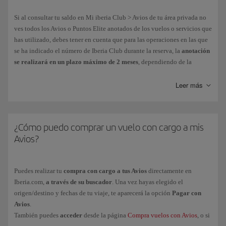
Avios, siempre que la tarifa de tu billete sea una Y, B o H y haya
disponibilidad en las
cabinas Premium o Business
.
Si al consultar tu saldo en Mi iberia Club > Avios de tu área privada no
ves todos los Avios o Puntos Elite anotados de los vuelos o servicios que
Reserva tu
asiento con antelación
utilizando
Avios
.
has utilizado, debes tener en cuenta que para las operaciones en las que
se ha indicado el número de Iberia Club durante la reserva, la
anotación
se realizará en un plazo máximo de 2 meses
, dependiendo de la
compañía operadora o del partner Iberia Club.
Si
pasado ese tiempo
tus Avios o Puntos Elite
aún no aparecen
Leer más
en tu
cuenta, sigue los siguientes pasos para reclamarlos:
¿Cómo puedo comprar un vuelo con cargo a mis
COMPAÑÍA
PROCESO
Avios?
RECLAMACIÓN
Trayectos ya volados de vuelos con
código
Se gestiona a tr
Iberia
(IB) y
operados
por el Grupo Iberia*,
iberia.com en Mi
Puedes realizar tu
compra con cargo a tus Avios
directamente en
Level
, así como vuelos
operados
por
otras
Iberia/Avios y Pu
Iberia.com,
a través de su buscador
. Una vez hayas elegido el
compañías con código Iberia
o que formen
Elite/ Solicitar Av
origen/destino y fechas de tu viaje, te aparecerá la opción
Pagar con
parte del programa Iberia Club como
Avios
.
compañía asociada
, a excepción de los
operados por ALSA, Avanza o Renfe.
También puedes
acceder
desde la página
Compra vuelos con Avios
, o si