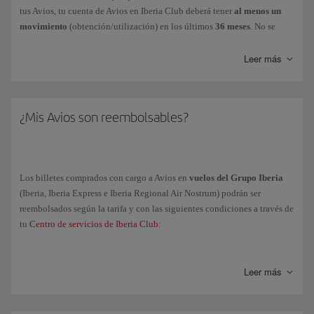
tus Avios, tu cuenta de Avios en Iberia Club deberá tener
al menos un
movimiento
(obtención/utilización) en los últimos
36 meses
. No se
considera actividad la emisión o recepción de Avios por transferencia o
traspaso.
Leer más
El sistema te informará del número de Avios a caducar con una
anticipación mínima de 2 meses y figurará en tu estado de cuenta, que
podrás consultar en iberia.com.
¿Mis Avios son reembolsables?
Una vez caducados,
no
podrás recuperarlos.
Los billetes comprados con cargo a Avios en
vuelos del Grupo Iberia
(Iberia, Iberia Express e Iberia Regional Air Nostrum) podrán ser
reembolsados según la tarifa y con las siguientes condiciones a través de
tu
Centro de servicios de Iberia Club
:
Básica
: admite cambios antes de la salida del vuelo con una
penalización de 25€/40$ y no es reembolsable.
Leer más
Turista Confort
: admite cambios sin cargos antes de la salida del
vuelo y se puede reembolsar con 24h de antelación con una