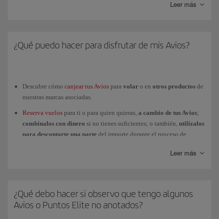
canjear por vuelos, estancias en hoteles, alquileres de coches y otros
Leer más
servicios.
La utilización de Avios para productos y servicios realizados con
Consulta los más de
90
partners
asociados al programa Iberia Club, con
partners no aéreos
deberán gestionarse directamente con cada uno de
los que podrás
obtener y utilizar
tus Avios.
¿Qué puedo hacer para disfrutar de mis Avios?
ellos, teniendo su propia política de devolución.
Descubre cómo
canjear tus Avios
para
volar
o en
otros productos
de
nuestras marcas asociadas.
Reserva vuelos
para ti o para quien quieras,
a cambio de tus Avios
;
combínalos con dinero
si no tienes suficientes; o también,
utilízalos
para descontarte una parte
del importe durante el proceso de
compra. En este último caso, además, conseguirás Avios por los euros
Leer más
de gasto neto realizado (sin incluir impuestos ni tasas).
Canjea tus
Avios
por
estancias en hoteles y alquiler de coches
.
Puedes
comprar y regalar Avios
a cualquier usuario que sea
titular
de
¿Qué debo hacer si observo que tengo algunos
una tarjeta
Iberia Club
.
Avios o Puntos Elite no anotados?
Personaliza tu viaje
adquiriendo
una
mejora de clase
usando tus