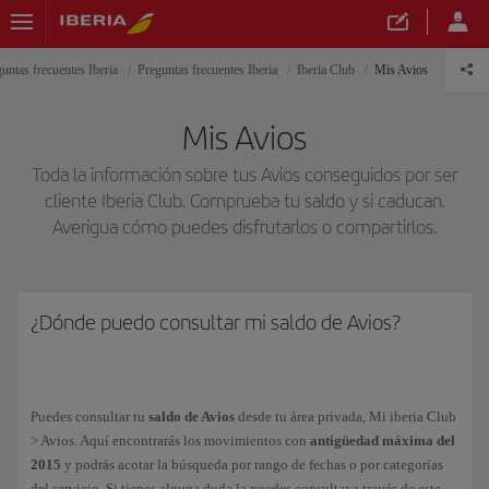
untas frecuentes Iberia
Preguntas frecuentes Iberia
Iberia Club
Mis Avios
Mis Avios
Toda la información sobre tus Avios conseguidos por ser
cliente Iberia Club. Comprueba tu saldo y si caducan.
Averigua cómo puedes disfrutarlos o compartirlos.
¿Dónde puedo consultar mi saldo de Avios?
Puedes consultar tu
saldo de Avios
desde tu área privada, Mi iberia Club
> Avios. Aquí encontrarás los movimientos con
antigüedad máxima del
2015
y podrás acotar la búsqueda por rango de fechas o por categorías
del servicio. Si tienes alguna duda la puedes consultar a través de este