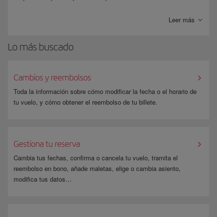
Si has
adquirido tu billete a través de iberia.com
y la compañía
Leer más
operadora es
American Airlines
,
British Airways
,
Finnair
o
Vueling
te
dirigiremos a su web para que puedas realizar el check-in online. Si la
Lo más buscado
compañía aérea es otra, deberás facturar en el aeropuerto.
Revisa en tu billete el
equipaje facturable gratuito
que está incluido en
tu franquicia. En excesos de peso, de piezas de equipaje y similares, se
Cambios y reembolsos
aplicarán las normas sobre equipajes de la compañía que opera el vuelo.
Toda la información sobre cómo modificar la fecha o el horario de
*Ten en cuenta que
no se pueden comprar billetes con cargo a Avios
tu vuelo, y cómo obtener el reembolso de tu billete.
para volar en estos vuelos, excepto en Vueling y Level.
Gestiona tu reserva
Cambia tus fechas, confirma o cancela tu vuelo, tramita el
reembolso en bono, añade maletas, elige o cambia asiento,
modifica tus datos…