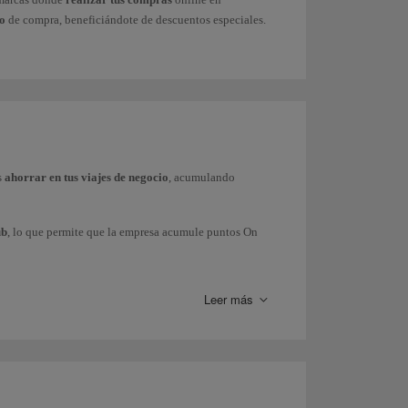
ro
de compra, beneficiándote de descuentos especiales.
s
ahorrar en tus viajes de negocio
, acumulando
ub
, lo que permite que la empresa acumule puntos On
 Express e Iberia Regional Air Nostrum), British Airways
tish Airways.
Leer más
 o también puedes solicitar información comercial a