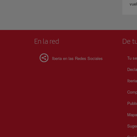
vuel
En la red
De tu
Tu se
Iberia en las Redes Sociales
Decla
Iberi
Compr
Publi
Mapa 
Suger