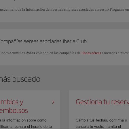
ncuentra toda la información de nuestras empresas asociadas a nuestro Programa e
Compañías aéreas asociadas Iberia Club
uedes
acumular Avios
volando en las compañías de
líneas aéreas
asociadas a nuest
más buscado
mbios y
Gestiona tu reser
eembolsos
a la información sobre cómo
Cambia tus fechas, confirma o
ficar la fecha o el horario de tu
cancela tu vuelo, tramita el