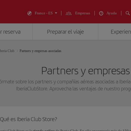
France - ES
Empresas
Ayuda
r reserva
Preparar el viaje
Experienc
Iberia Club
Partners y empresas asociadas
Partners y empresas
fórmate sobre los partners y compañías aéreas asociadas a Iberia
IberiaClubStore. Aprovecha las ventajas de nuestro pr
Qué es Iberia Club Store?
beria Club Store es la
tienda online
de Iberia Club. En ella encontrarás más de 150