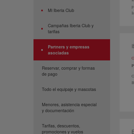
p
Mi Iberia Club
I
Campañas Iberia Club y
tarifas
I
Partners y empresas
asociadas
O
p
Reservar, comprar y formas
de pago
O
B
Todo el equipaje y mascotas
P
y
Menores, asistencia especial
S
y documentación
t
Tarifas, descuentos,
B
promociones y vuelos