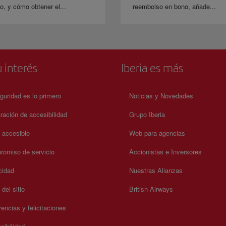
o, y cómo obtener el...
reembolso en bono, añade...
 interés
Iberia es más
guridad es lo primero
Noticias y Novedades
ración de accesibilidad
Grupo Iberia
a accesible
Web para agencias
omiso de servicio
Accionistas e Inversores
cidad
Nuestras Alianzas
del sitio
British Airways
encias y felicitaciones