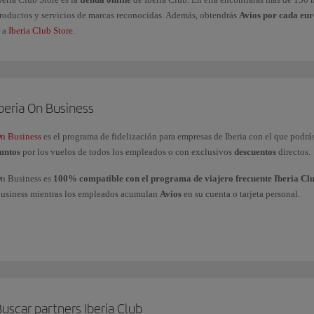
roductos y servicios de marcas reconocidas. Además, obtendrás
Avios por cada eu
r a
Iberia Club Store
.
beria On Business
n Business
es el programa de fidelización para empresas de Iberia con el que podrá
untos
por los vuelos de todos los empleados o con exclusivos
descuentos
directos.
n Business es
100% compatible con el programa de viajero frecuente Iberia Cl
usiness mientras los empleados acumulan
Avios
en su cuenta o tarjeta personal.
odrás
utilizar los puntos On Business
para volar con el Grupo Iberia (Iberia, Iberia
 American Airlines y realizar mejoras de clases a cabinas superiores con Iberia y Bri
i tienes más dudas, consulta nuestra página de
preguntas frecuentes
más consultadas
ravés de nuestro
formulario
.
uscar partners Iberia Club