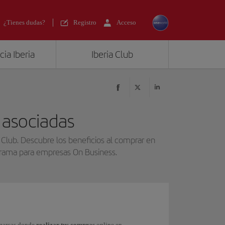
¿Tienes dudas?
Registro
Acceso
ia Iberia
Iberia Club
 asociadas
 Club. Descubre los beneficios al comprar en
ograma para empresas On Business.
 marcas donde
realizar tus compras
online en