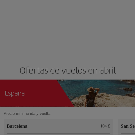
Ofertas de vuelos en abril
España
Precio mínimo ida y vuelta
Barcelona
San Se
104 £