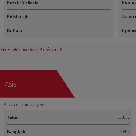
Puerto Vallarta
Punta 
Pittsburgh
Asunc
Buffalo
Iquito
Ver vuelos baratos a América
Asia
Precio mínimo ida y vuelta
Tokio
1101 £
Bangkok
849 £