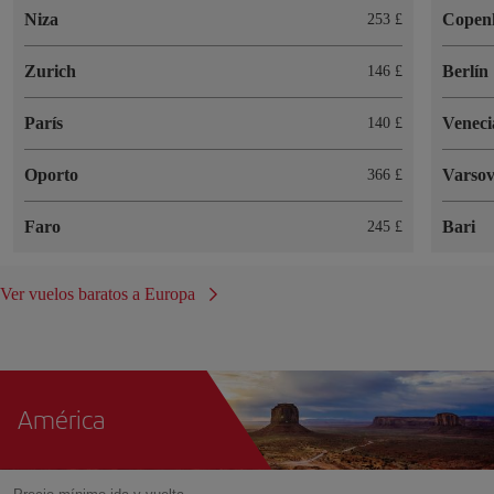
Niza
Copen
253 £
Zurich
Berlín
146 £
París
Veneci
140 £
Oporto
Varsov
366 £
Faro
Bari
245 £
Ver vuelos baratos a Europa
América