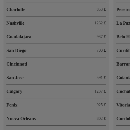
Charlotte
Pereir
853 £
Nashville
La Pa
1262 £
Guadalajara
Belo H
937 £
San Diego
Curiti
703 £
Cincinnati
Barran
San Jose
Goiani
591 £
Calgary
Cocha
1237 £
Fenix
Vitori
925 £
Nueva Orleans
Cordo
802 £