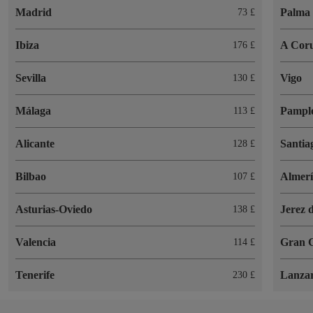
Madrid
Palma 
73 £
Ibiza
A Cor
176 £
Sevilla
Vigo
130 £
Málaga
Pampl
113 £
Alicante
Santia
128 £
Bilbao
Almer
107 £
Asturias-Oviedo
Jerez 
138 £
Valencia
Gran 
114 £
Tenerife
Lanzar
230 £