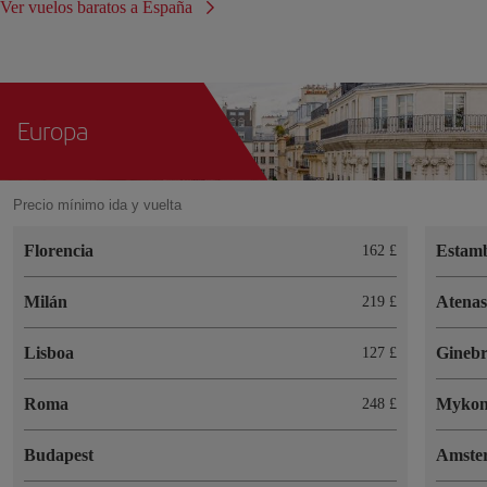
Ver vuelos baratos a España
Europa
Precio mínimo ida y vuelta
Florencia
Estam
162 £
Milán
Atena
219 £
Lisboa
Gineb
127 £
Roma
Mykon
248 £
Budapest
Amste