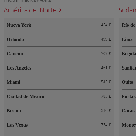
Precio mínimo ida y vuelta
América del Norte
Sudam
Nueva York
Río de
454 £
Orlando
Lima
499 £
Cancún
Bogot
707 £
Los Angeles
Santia
461 £
Miami
Quito
545 £
Ciudad de México
Fortal
785 £
Boston
Carac
516 £
Las Vegas
Monte
774 £