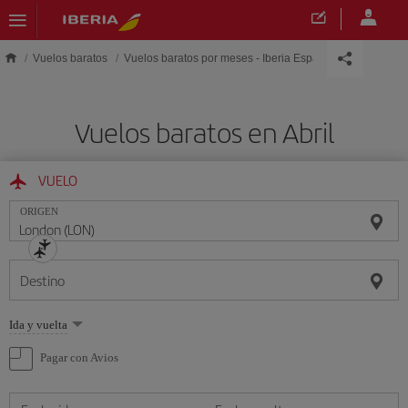
Saltar al contenido principal
Vuelos baratos
Vuelos baratos por meses - Iberia España
Vuelos baratos en Abril
VUELO
ORIGEN
Destino
Seleccione
Ida y vuelta
una
opción
Pagar con Avios