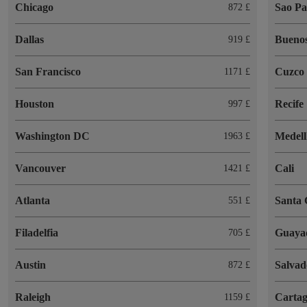
Chicago
Sao Pa
872 £
Dallas
Buenos
919 £
San Francisco
Cuzco
1171 £
Houston
Recife
997 £
Washington DC
Medell
1963 £
Vancouver
Cali
1421 £
Atlanta
Santa
551 £
Filadelfia
Guaya
705 £
Austin
Salvad
872 £
Raleigh
Cartag
1159 £