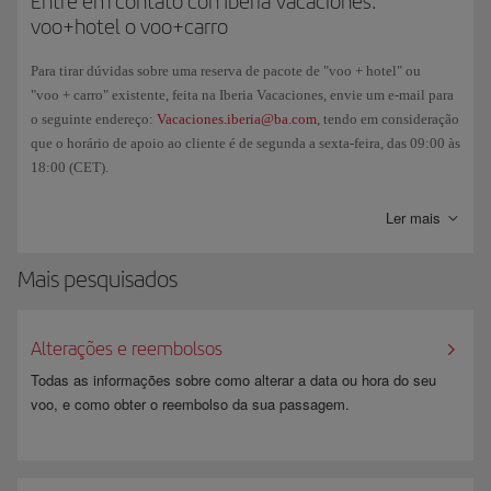
Entre em contato con Iberia Vacaciones:
voo+hotel o voo+carro
Para tirar dúvidas sobre uma reserva de pacote de "voo + hotel" ou
"voo + carro" existente, feita na Iberia Vacaciones, envie um e-mail para
o seguinte endereço:
Vacaciones.iberia@ba.com
, tendo em consideração
que o horário de apoio ao cliente é de segunda a sexta-feira, das 09:00 às
18:00 (CET).
E se quiser cancelar sua reserva e/ou consultar as taxas de cancelamento,
Ler mais
acesse:
Gerencie sua reserva
.
Mais pesquisados
Alterações e reembolsos
Todas as informações sobre como alterar a data ou hora do seu
voo, e como obter o reembolso da sua passagem.