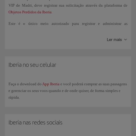
VIP de Madri, deve registrar sua solicitação através da plataforma de
Objetos Perdidos da Iberia
Este é o único meio autorizado para registrar e administrar as
solicitações de Achados e Perdidos. Se o objeto for localizado, você
receberá um email com os passos a seguir para sua recuperação.
Ler mais
Se o objeto foi perdido a bordo de um voo operado por outra companhia
aérea, você deverá gerenciar a busca diretamente com essa companhia.
Iberia no seu celular
Se o objeto foi perdido nas instalações do aeroporto (salas de embarque,
controles de segurança, áreas comuns, etc.), você deverá se dirigir ao
Escritório de Achados e Perdidos do aeroporto correspondente. Você
Faça o download do
App Iberia
e você poderá comprar as suas passagens
pode consultar as informações de contato na página do aeroporto.
e gerenciar os seus voos quando e de onde quiser, de forma simples e
rápida.
Iberia nas redes sociais