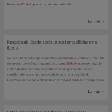
Iberia por
WhatsApp
será um contato muito útil.
Entre outras ações, irá lhe permitir:
Ler mais
Consultar o status do seu voo.
Obter informações gerais sobre sua viagem: quais objetos
Responsabilidade social e sustentabilidade na
podemos levar na bagagem de mão, em qual esteira devemos
Iberia
retirar nossa mala no destino, etc.
Na Iberia trabalhamos para garantir o crescimento sustentável e eficiente
Realizar o check-in para qualquer destino Schengen em voos
das nossas operações, integrando a
sustentabilidade
em nosso negócio
operados pela Iberia, Iberia Express e Iberia Regional Air
através de uma melhoria constante em nossa gestão ambiental e
Nostrum, exceto Ponte Aérea, nas mesmas condições em que o
contribuindo para criar uma sociedade mais justa e saudável.
check-in está disponível em iberia.com.
Desenvolvemos a nossa atividade com responsabilidade e transparência,
cuidando do meio ambiente e colaborando ativamente no âmbito social.
Ler mais
Entendemos o desafio que temos pela frente e mudamos para atingir um
único objetivo: Pouco a pouco e passo a passo, mas com uma
determinação sem fim, vamos fazer um futuro melhor para todos.