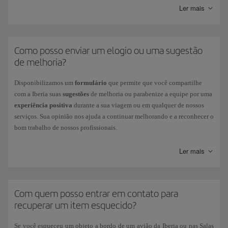
sua bagagem
consulte todas as informações necessárias junto ao nosso
Ler mais
Club
, solicitamos que entre em contato através do
formulário
.
Centro de Serviço de Bagagem
, de onde você também pode rastrear seu
Outras reclamações:
Se a sua reclamação for relacionada a
processo, uma vez aberto.
comprovantes de voo, reembolsos e outros incidentes, consulte o seu
status em nossa página sobre o
status da sua reclamação
.
Como posso enviar um elogio ou uma sugestão
de melhoria?
Disponibilizamos um
formulário
que permite que você compartilhe
com a Iberia suas
sugestões
de melhoria ou parabenize a equipe por uma
experiência positiva
durante a sua viagem ou em qualquer de nossos
serviços. Sua opinião nos ajuda a continuar melhorando e a reconhecer o
bom trabalho de nossos profissionais.
Para preenchê-lo, basta acessar a página de
nossa página
Sugestões e
Ler mais
Elogios
.
Com quem posso entrar em contato para
recuperar um item esquecido?
Se você esqueceu um objeto a bordo de um avião da Iberia ou nas Salas