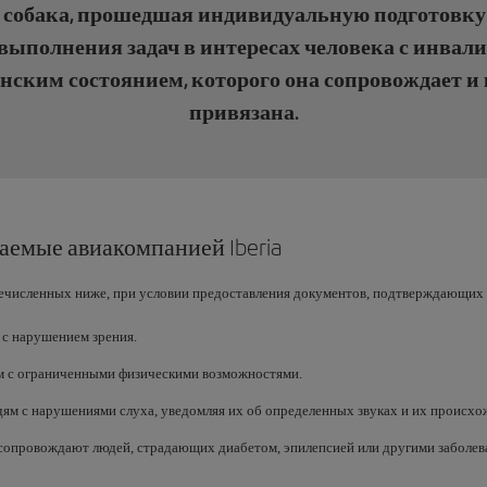
 собака, прошедшая индивидуальную подготовк
 выполнения задач в интересах человека с инвал
ским состоянием, которого она сопровождает и 
привязана.
емые авиакомпанией Iberia
численных ниже, при условии предоставления документов, подтверждающих 
с нарушением зрения.
м с ограниченными физическими возможностями.
м с нарушениями слуха, уведомляя их об определенных звуках и их происхо
 сопровождают людей, страдающих диабетом, эпилепсией или другими заболе