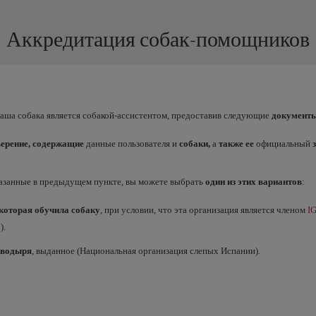
Аккредитация собак-помощников
ваша собака является собакой-ассистентом, предоставив следующие
документ
ерение, содержащие
данные пользователя и
собаки,
а
также
ее
официальный
казанные в предыдущем пункте, вы можете выбрать
один из этих вариантов
:
которая обучила собаку
, при условии, что эта организация является членом
I
).
оводыря
, выданное (Национальная организация слепых Испании).