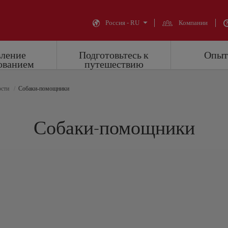
Россия - RU
Компании
вление
Подготовьтесь к
Опыт 
ованием
путешествию
ости
Собаки-помощники
Собаки-помощники