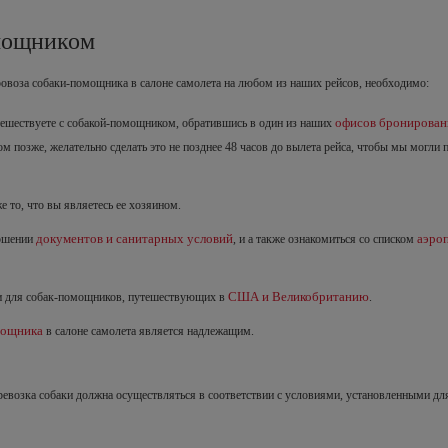
омощником
ровоза собаки-помощника в салоне самолета на любом из наших рейсов, необходимо:
офисов бронирован
тешествуете с собакой-помощником, обратившись в один из наших
ом позже, желательно сделать это не позднее 48 часов до вылета рейса, чтобы мы могли 
е то, что вы являетесь ее хозяином.
документов и санитарных условий
аэроп
ношении
, и а также ознакомиться со списком
США и Великобританию
и для собак-помощников, путешествующих в
.
мощника
в салоне самолета является надлежащим.
еревозка собаки должна осуществляться в соответствии с условиями, установленными д