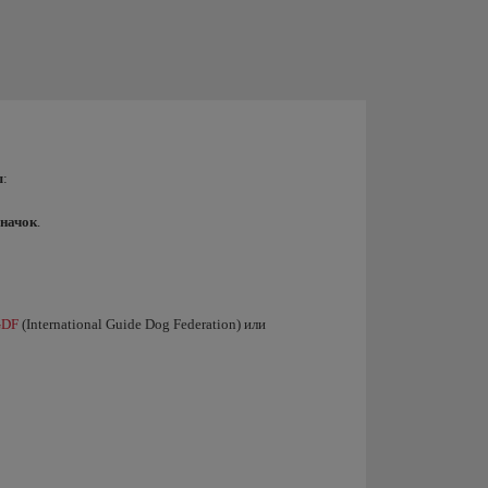
ы
:
значок
.
GDF
(International Guide Dog Federation) или