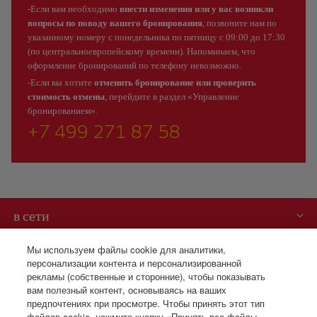
-Если вам необходимо
внести изменения или у вас возникли
вопросы по поводу вашего бронирования
, позвоните нам по
указанному номеру с понедельника по пятницу с 09:00 до 17:30
(по центральноевропейскому времени). Напоминаем, что
оформление бронирований по телефону невозможно.
-Если вы хотите
отменить бронирование или проверить
стоимость отмены
, перейдите в раздел «Управление
бронированием».
+7 499 271 87 58
в сети
Вам может быть интересно
Мы используем файлы cookie для аналитики,
персонализации контента и персонализированной
рекламы (собственные и сторонние), чтобы показывать
Iberia – это также
вам полезный контент, основываясь на ваших
предпочтениях при просмотре. Чтобы принять этот тип
файлов cookie, нажмите кнопку «Принять все файлы