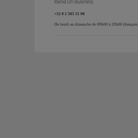
Iberia On Business
+32 0 2 585 51 98
Du lundi au dimanche de 09h00 à 20h00 (français)