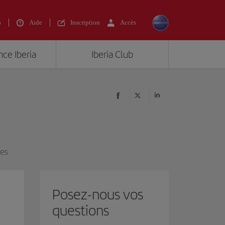
s
Aide
Inscription
Accès
nce Iberia
Iberia Club
ces
Posez-nous vos
questions