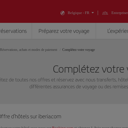
Belgique - FR
Enterprise
réservations
Préparez votre voyage
L’expérie
Réservations, achats et modes de paiement
Complétez votre voyage
Complétez votre
fitez de toutes nos offres et réservez avec nous transferts, hôt
différentes assurances de voyage ou des remises s
ffre d'hôtels sur iberia.com
éservez votre hôtel avec nous sur
Booking.com
et obtenez 1 Avio pour chaque euro