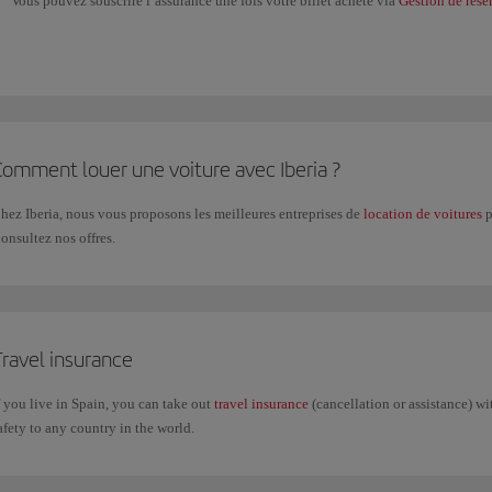
Vous pouvez souscrire l’assurance une fois votre billet acheté via
Gestion de rése
Dans ce cas, seule l'assurance d'assistance vous sera proposée. Aux
États-Unis et
Comment louer une voiture avec Iberia ?
hez Iberia, nous vous proposons les meilleures entreprises de
location de voitures
p
onsultez nos offres.
Travel insurance
f you live in Spain, you can take out
travel insurance
(cancellation or assistance) wi
afety to any country in the world.