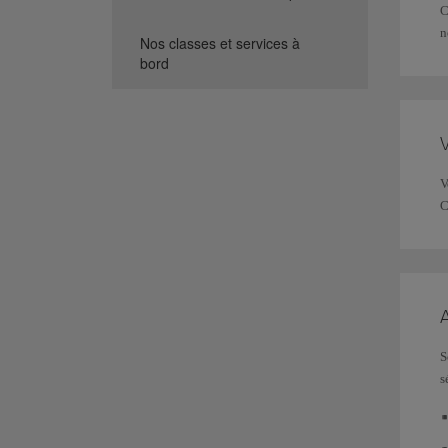
C
n
Nos classes et services à
bord
V
V
C
S
s