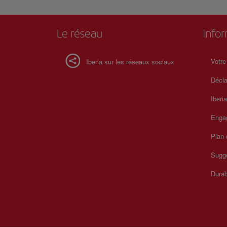
Le réseau
Info
Votre
Iberia sur les réseaux sociaux
Décla
Iberi
Enga
Plan 
Sugge
Durab