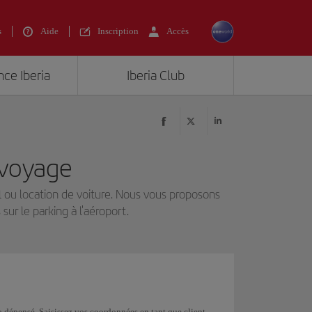
s
Aide
Inscription
Accès
nce Iberia
Iberia Club
 voyage
el ou location de voiture. Nous vous proposons
ur le parking à l'aéroport.
 dépensé. Saisissez vos coordonnées en tant que client