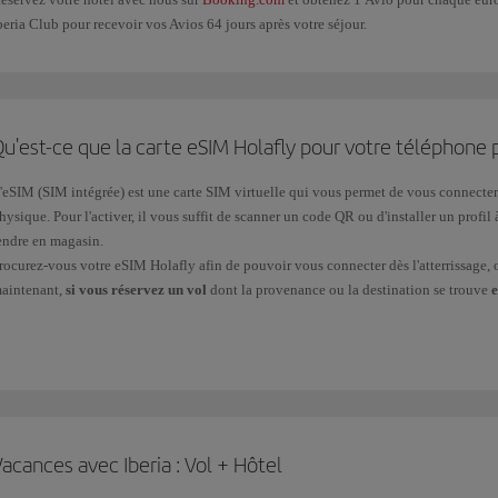
beria Club pour recevoir vos Avios 64 jours après votre séjour.
u'est-ce que la carte eSIM Holafly pour votre téléphone 
'eSIM (SIM intégrée) est une carte SIM virtuelle qui vous permet de vous connecter 
hysique. Pour l'activer, il vous suffit de scanner un code QR ou d'installer un profil
endre en magasin.
rocurez-vous votre eSIM Holafly afin de pouvoir vous connecter dès l'atterrissage, où
aintenant,
si vous réservez un vol
dont la provenance ou la destination se trouve
e
ratuite
.
etrouvez toutes les informations sur notre page
Carte eSIM avec Iberia
.
acances avec Iberia : Vol + Hôtel