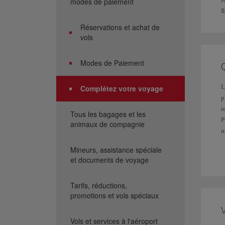
modes de paiement
I
Réservations et achat de
vols
Modes de Paiement
Q
L
Complétez votre voyage
p
r
Tous les bagages et les
P
animaux de compagnie
m
g
Mineurs, assistance spéciale
et documents de voyage
R
Tarifs, réductions,
promotions et vols spéciaux
V
Vols et services à l'aéroport