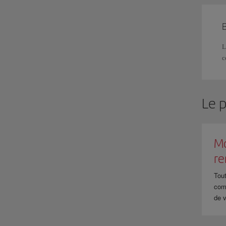
L
c
Le 
Mo
r
Tout
com
de v