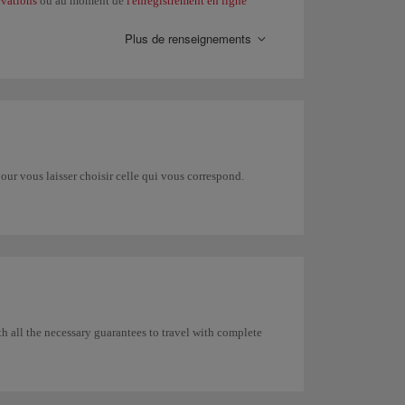
rvations
ou au moment de
l'enregistrement en ligne
 au Mexique,
cette possibilité n'existe pas.
Plus de renseignements
our vous laisser choisir celle qui vous correspond.
th all the necessary guarantees to travel with complete