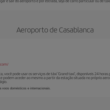
ar e sair do aeroporto é por estrada, seja de carro particular ou de táxi
Aeroporto de Casablanca
.com/
 você pode usar os serviços de táxi 'Grand taxi', disponíveis 24 horas po
e podem aceder ao mesmo a partir da estação situada no próprio aeropo
ágio.
ra voos domésticos e internacionais.