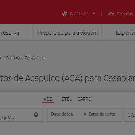
Brasil - PT
Empresas
 reserva
Prepare-se para a viagem
Experiên
a
Acapulco - Casablanca
tos de Acapulco (ACA) para Casabl
VOO
HOTEL
CARRO
Data de ida
Data de volta
1
A
Insira a data no formato dia/mês/ano
Insira a data no formato dia