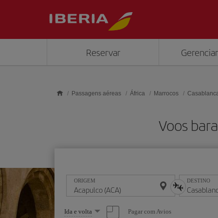
Skip to main content
Reservar
Gerenciar
Passagens aéreas
África
Marrocos
Casablanc
Voos bara
ORIGEM
DESTINO
Selecione
Pagar com Avios
Ida e volta