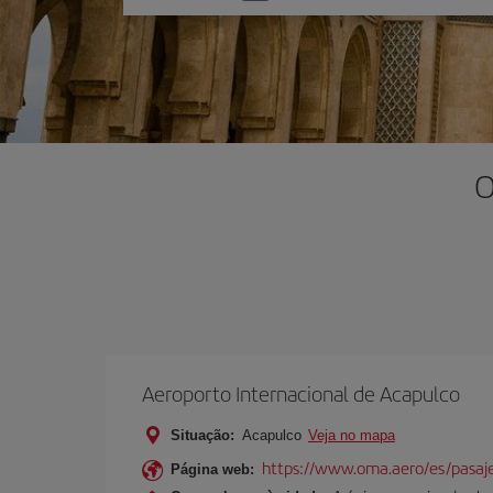
uma
opção
O
Aeroporto Internacional de Acapulco
Situação:
Acapulco
Veja no mapa
https://www.oma.aero/es/pasaje
Página web: