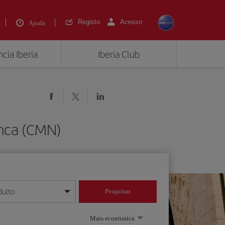
Registo
Acesso
Ajuda
cia Iberia
Iberia Club
anca (CMN)
dulto
Pesquisar
/mês/ano
Mais económica