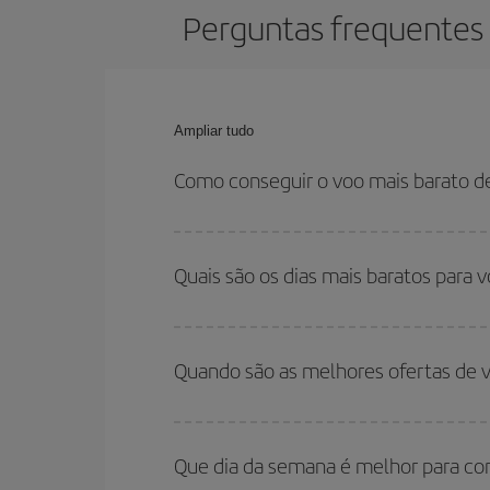
Perguntas frequentes 
Ampliar tudo
Como conseguir o voo mais barato d
Você pode economizar na passagem aérea de Acapu
em relação às datas e horários de sua ida e volta
Quais são os dias mais baratos para 
Para saber em quais dias será mais barato para 
para onde você quer ir e quais datas você prete
Quando são as melhores ofertas de 
volta, para que você possa encontrar a melhor of
economizar ainda mais na passagem.
Você pode conseguir os voos mais baratos viaja
são considerados alta temporada. Além disso, 
Que dia da semana é melhor para c
encontrará.