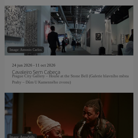
Image: Antonio Carlos
24 jun 2026 - 11 oct 2026
Cavaleiro Sem Cabeça
Prague City Gallery – House at the Stone Bell (Galerie hlavního města
Prahy – Dům U Kamenného zvonu)
Image: AnnaStills