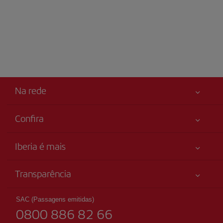
Na rede
Confira
Sua segurança em primeiro lugar
Iberia é mais
Acessibilidade
Novidades e notícias
Compromisso de serviço
Transparência
Grupo Iberia
Mapa do sítio
Informação legal
Acionistas e investidores
Sustentabilidade
SAC (Passagens emitidas)
Condições Transporte
0800 886 82 66
Nossas alianças
Direitos do passageiro