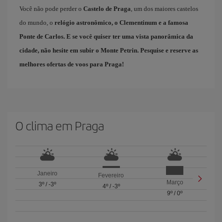
Você não pode perder o
Castelo de Praga
, um dos maiores castelos
do mundo, o
relógio astronômico, o Clementinum e a famosa
Ponte de Carlos
. E se você quiser ter uma vista panorâmica da
cidade, não hesite em subir o Monte Petrin. Pesquise e reserve as
melhores ofertas de voos para Praga
!
O clima em Praga
Janeiro
Fevereiro
Março
3º
/
-3º
4º
/
-3º
9º
/
0º