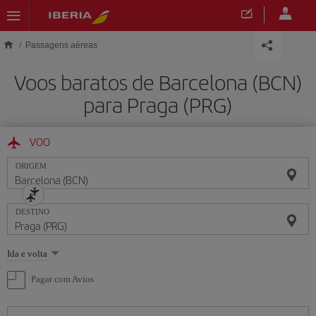
Skip to main content
Passagens aéreas
Voos baratos de Barcelona (BCN)
para Praga (PRG)
VOO
ORIGEM
DESTINO
Selecione
Ida e volta
uma
opção
Pagar com Avios