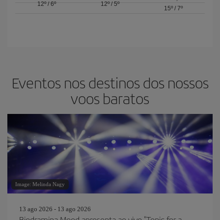
12º
/
6º
12º
/
5º
15º
/
7º
Eventos nos destinos dos nossos
voos baratos
Image: Melinda Nagy
13 ago 2026 - 13 ago 2026
Biodramina Mood apresenta ao vivo "Tonic for a