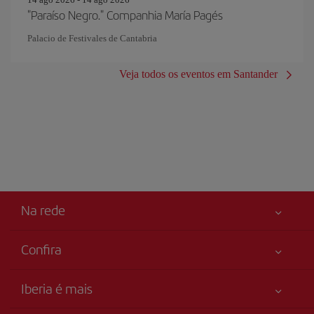
"Paraíso Negro." Companhia María Pagés
Palacio de Festivales de Cantabria
Veja todos os eventos em Santander
Na rede
Confira
Sua segurança em primeiro lugar
Iberia é mais
Acessibilidade
Novidades e notícias