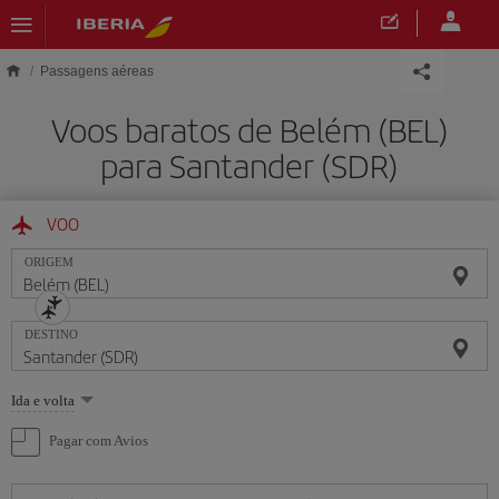
Skip to main content
Passagens aéreas
Voos baratos de Belém (BEL)
para Santander (SDR)
VOO
ORIGEM
DESTINO
Selecione
Ida e volta
uma
opção
Pagar com Avios