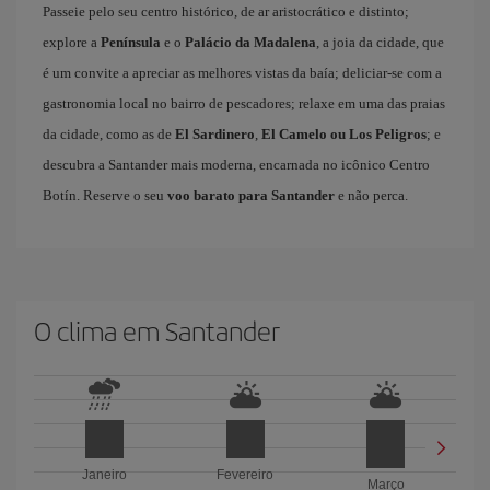
Passeie pelo seu centro histórico, de ar aristocrático e distinto;
explore a
Península
e o
Palácio da Madalena
, a joia da cidade, que
é um convite a apreciar as melhores vistas da baía; deliciar-se com a
gastronomia local no bairro de pescadores; relaxe em uma das praias
da cidade, como as de
El Sardinero
,
El Camelo ou Los Peligros
; e
descubra a Santander mais moderna, encarnada no icônico Centro
Botín. Reserve o seu
voo barato para Santander
e não perca.
O clima em Santander
Janeiro
Fevereiro
Março