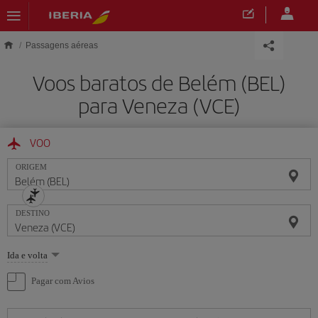
Skip to main content
Passagens aéreas
Voos baratos de Belém (BEL)
para Veneza (VCE)
VOO
ORIGEM
DESTINO
Selecione
Ida e volta
uma
opção
Pagar com Avios