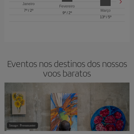
Janeiro
Fevereiro
7º
/
2º
Março
9º
/
2º
13º
/
5º
Eventos nos destinos dos nossos
voos baratos
Image: Pressmaster