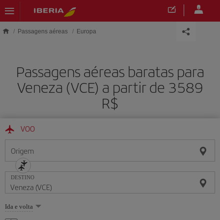
Skip to main content
Passagens aéreas
Europa
Passagens aéreas baratas para
Veneza (VCE) a partir de 3589
R$
VOO
Origem
DESTINO
Selecione
Ida e volta
uma