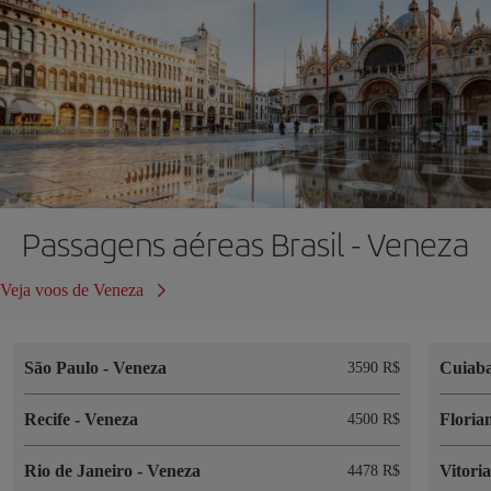
Passagens aéreas Brasil - Veneza
Veja voos de Veneza
São Paulo
-
Veneza
Cuiab
3590 R$
Recife
-
Veneza
Floria
4500 R$
Rio de Janeiro
-
Veneza
Vitori
4478 R$