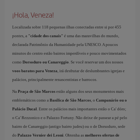
¡Hola, Veneza!
Localizada sobre 118 pequenas ilhas conectadas entre si por 455
pontes, a
"cidade dos canais"
é uma das maravilhas do mundo,
declarada Patrimônio da Humanidade pela UNESCO. A poucos
minutos do centro estão bairros imperdíveis e pouco movimentados
como
Dorsoduro ou Canareggio
. Se você reservar um dos nossos
voos baratos para Veneza
, irá desfrutar de deslumbrantes igrejas e
palácios, principalmente renascentistas e barrocos.
Na
Praça de São Marcos
estão alguns dos seus monumentos mais
emblemáticos como a
Basílica de São Marcos
, o
Campanário ou o
Palácio Ducal
. Entre os palácios mais importantes estão o Ca' dóro;
o Ca' Rezzonico e o Palazzo Fortuny. Não deixe de passear a pé pelo
bairro de Canareggio (antigo bairro judeu) ou o de Dorsoduro, sede
do
Palazzo Vernier dei Leoni
. Obtenha as
melhores ofertas de