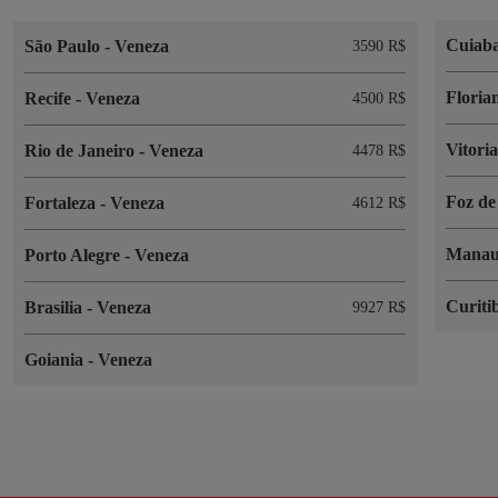
Cuiab
São Paulo
-
Veneza
3590 R$
Floria
Recife
-
Veneza
4500 R$
Vitori
Rio de Janeiro
-
Veneza
4478 R$
Foz de
Fortaleza
-
Veneza
4612 R$
Mana
Porto Alegre
-
Veneza
Curiti
Brasilia
-
Veneza
9927 R$
Goiania
-
Veneza