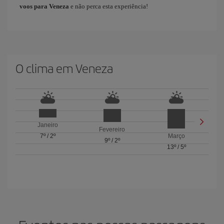
voos para Veneza
e não perca esta experiência!​ ​
O clima em Veneza
Janeiro
Fevereiro
7º
/
2º
Março
9º
/
2º
13º
/
5º