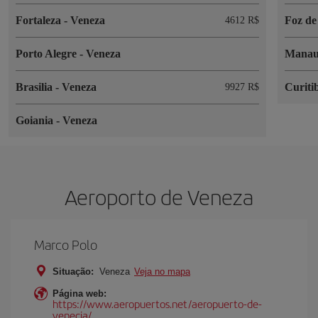
Fortaleza
-
Veneza
Foz de
4612 R$
Porto Alegre
-
Veneza
Mana
Brasilia
-
Veneza
Curiti
9927 R$
Goiania
-
Veneza
Aeroporto de Veneza
Marco Polo
Situação:
Veneza
Veja no mapa
Página web:
https://www.aeropuertos.net/aeropuerto-de-
venecia/