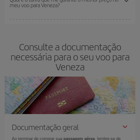
meu voo para Veneza?
restantes no voo e se as tarifas mais baratas (econômica) estão
disponíveis ou estão se esgotando. Portanto, comprar com
antecedência é
fundamental
para conseguir
voos baratos
.
Na Iberia temos tarifas diferentes para lhe oferecer o melhor preço
de acordo com as suas necessidades de viagem. A tarifa básica
lhe garante o voo mais barato.
Consulte a documentação
necessária para o seu voo para
Veneza
Documentação geral
Ao terminar de comprar sua
passagem aérea
, lembre-se de