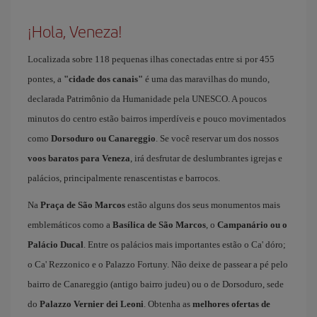
¡Hola, Veneza!
Localizada sobre 118 pequenas ilhas conectadas entre si por 455
pontes, a
"cidade dos canais"
é uma das maravilhas do mundo,
declarada Patrimônio da Humanidade pela UNESCO. A poucos
minutos do centro estão bairros imperdíveis e pouco movimentados
como
Dorsoduro ou Canareggio
. Se você reservar um dos nossos
voos baratos para Veneza
, irá desfrutar de deslumbrantes igrejas e
palácios, principalmente renascentistas e barrocos.
Na
Praça de São Marcos
estão alguns dos seus monumentos mais
emblemáticos como a
Basílica de São Marcos
, o
Campanário ou o
Palácio Ducal
. Entre os palácios mais importantes estão o Ca' dóro;
o Ca' Rezzonico e o Palazzo Fortuny. Não deixe de passear a pé pelo
bairro de Canareggio (antigo bairro judeu) ou o de Dorsoduro, sede
do
Palazzo Vernier dei Leoni
. Obtenha as
melhores ofertas de