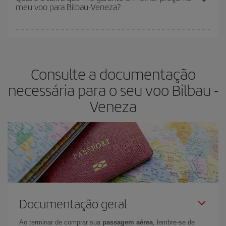
meu voo para Bilbau-Veneza?
restantes no voo e se as tarifas mais baratas (econômica) estão
disponíveis ou estão se esgotando. Portanto, comprar com
antecedência é
fundamental
para conseguir
voos baratos
.
Na Iberia temos tarifas diferentes para lhe oferecer o melhor preço
de acordo com as suas necessidades de viagem. A tarifa básica
lhe garante o voo mais barato.
Consulte a documentação
necessária para o seu voo Bilbau -
Veneza
Documentação geral
Ao terminar de comprar sua
passagem aérea
, lembre-se de