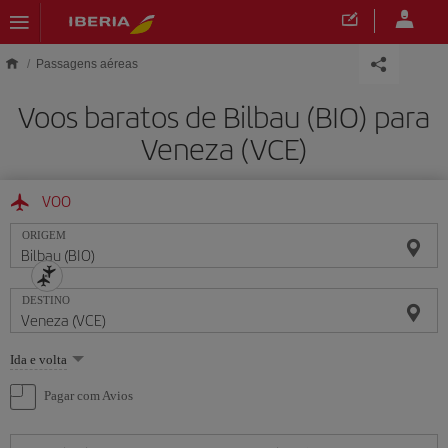
Skip to main content
Passagens aéreas
Voos baratos de Bilbau (BIO) para
Veneza (VCE)
VOO
ORIGEM
DESTINO
Selecione
Ida e volta
uma
opção
Pagar com Avios