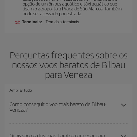
opção de um ônibus aquático e táxi aquático que
ligam o aeroporto à Praça de São Marcos. Também
pode ser acessado por estrada.
Terminais:
Tem dois terminais.
Perguntas frequentes sobre os
nossos voos baratos de Bilbau
para Veneza
Ampliar tudo
Como conseguir o voo mais barato de Bilbau-
Veneza?
Você pode economizar na passagem aérea de Bilbau-Veneza-dest
e conseguir o voo mais barato se evitar as altas temporadas,
Quais são os dias mais baratos para voar para