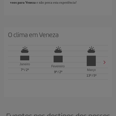
voos para Veneza
e não perca esta experiência!​ ​
O clima em Veneza
Janeiro
Fevereiro
7º
/
2º
Março
9º
/
2º
13º
/
5º
Eventos nos destinos dos nossos