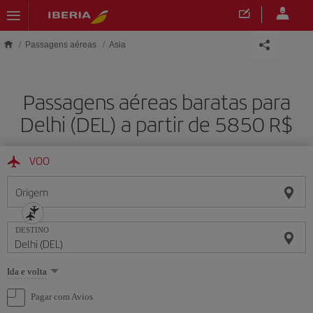
Skip to main content
Passagens aéreas
Asia
Passagens aéreas baratas para
Delhi (DEL) a partir de 5850 R$
VOO
Origem
DESTINO
Selecione
Ida e volta
uma
opção
Pagar com Avios