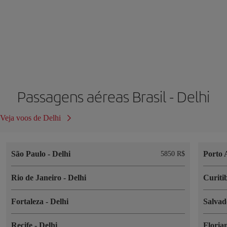
Passagens aéreas Brasil - Delhi
Veja voos de Delhi
São Paulo
-
Delhi
Porto 
5850 R$
Rio de Janeiro
-
Delhi
Curiti
Fortaleza
-
Delhi
Salva
Recife
-
Delhi
Floria