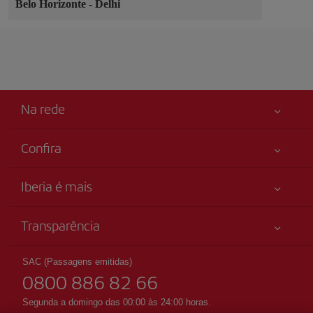
Belo Horizonte
-
Delhi
Na rede
Confira
Sua segurança em primeiro lugar
Iberia é mais
Acessibilidade
Novidades e notícias
Compromisso de serviço
Transparência
Grupo Iberia
Mapa do sítio
Informação legal
Acionistas e investidores
Sustentabilidade
SAC (Passagens emitidas)
Condições Transporte
0800 886 82 66
Nossas alianças
Direitos do passageiro
British Airways
Segunda a domingo das 00:00 às 24:00 horas.