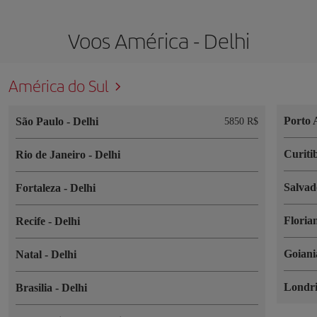
Voos América - Delhi
América do Sul
Porto 
São Paulo
-
Delhi
5850 R$
Curiti
Rio de Janeiro
-
Delhi
Salva
Fortaleza
-
Delhi
Floria
Recife
-
Delhi
Goian
Natal
-
Delhi
Londr
Brasilia
-
Delhi