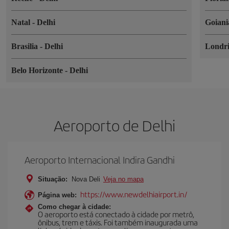
Natal
-
Delhi
Goian
Brasilia
-
Delhi
Londr
Belo Horizonte
-
Delhi
Aeroporto de Delhi
Aeroporto Internacional Indira Gandhi
Situação:
Nova Deli
Veja no mapa
https://www.newdelhiairport.in/
Página web:
Como chegar à cidade:
O aeroporto está conectado à cidade por metrô,
ônibus, trem e táxis. Foi também inaugurada uma