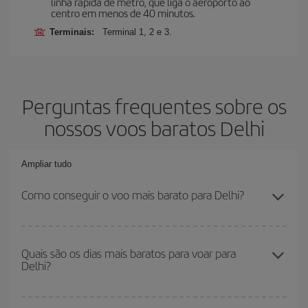
linha rápida de metro, que liga o aeroporto ao
centro em menos de 40 minutos.
Terminais:
Terminal 1, 2 e 3.
Perguntas frequentes sobre os
nossos voos baratos Delhi
Ampliar tudo
Como conseguir o voo mais barato para Delhi?
Você pode economizar na passagem aérea e conseguir o voo
mais barato se evitar as altas temporadas, comprar com
Quais são os dias mais baratos para voar para
Delhi?
antecedência e ser flexível em relação às datas e horários de sua
ida e volta. Além disso, se você ainda não escolheu um destino
específico para sua viagem, dê uma olhada em nossas ofertas e
Para saber em quais dias será mais barato para você voar, basta