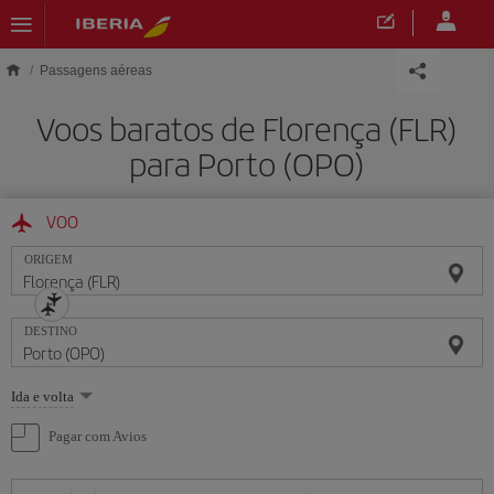
Skip to main content
Passagens aéreas
Voos baratos de Florença (FLR)
para Porto (OPO)
VOO
ORIGEM
DESTINO
Selecione
Ida e volta
uma
opção
Pagar com Avios