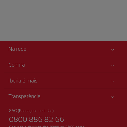
Na rede
Confira
Sua segurança em primeiro lugar
Iberia é mais
Acessibilidade
Novidades e notícias
Compromisso de serviço
Transparência
Grupo Iberia
Mapa do sítio
Informação legal
Acionistas e investidores
Sustentabilidade
SAC (Passagens emitidas)
Condições Transporte
0800 886 82 66
Nossas alianças
Direitos do passageiro
British Airways