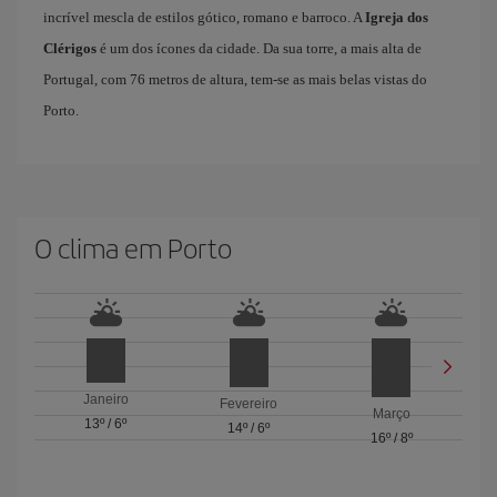
incrível mescla de estilos gótico, romano e barroco. A
Igreja dos
Clérigos
é um dos ícones da cidade. Da sua torre, a mais alta de
Portugal, com 76 metros de altura, tem-se as mais belas vistas do
Porto.
O clima em Porto
Janeiro
Fevereiro
Março
13º
/
6º
14º
/
6º
16º
/
8º