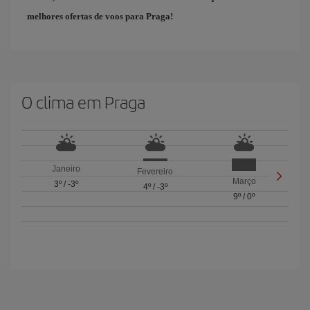
melhores ofertas de voos para Praga
!
O clima em Praga
Janeiro
Fevereiro
Março
3º
/
-3º
4º
/
-3º
9º
/
0º