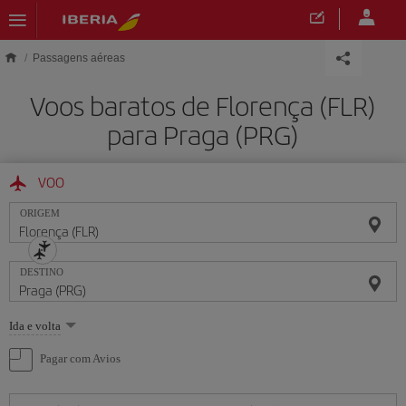
Skip to main content
Passagens aéreas
Voos baratos de Florença (FLR)
para Praga (PRG)
VOO
ORIGEM
DESTINO
Selecione
Ida e volta
uma
opção
Pagar com Avios