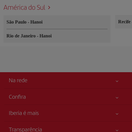
América do Sul
Recife
São Paulo
-
Hanoi
Rio de Janeiro
-
Hanoi
Na rede
Confira
Sua segurança em primeiro lugar
Iberia é mais
Acessibilidade
Novidades e notícias
Compromisso de serviço
Transparência