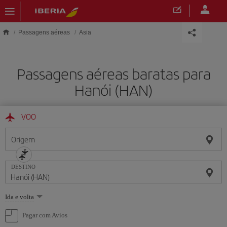
Skip to main content
Passagens aéreas
Asia
Passagens aéreas baratas para
Hanói (HAN)
VOO
Origem
DESTINO
Selecione
Ida e volta
uma
opção
Pagar com Avios